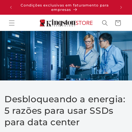
PULAR
Condições exclusivas em faturamento para
pras
PARA O
empresas
CONTEÚDO
Carrinho
Desbloqueando a energia:
5 razões para usar SSDs
para data center