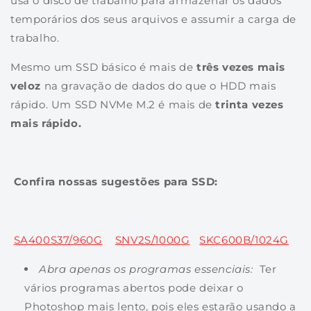
usa o disco de trabalho para armazenar os dados
temporários dos seus arquivos e assumir a carga de
trabalho.
Mesmo um SSD básico é mais de
três vezes mais
veloz
na gravação de dados do que o HDD mais
rápido. Um SSD NVMe M.2 é mais de
trinta vezes
mais rápido.
Confira nossas sugestões para SSD:
SA400S37/960G
SNV2S/1000G
SKC600B/1024G
Abra apenas os programas essenciais:
Ter
vários programas abertos pode deixar o
Photoshop mais lento, pois eles estarão usando a