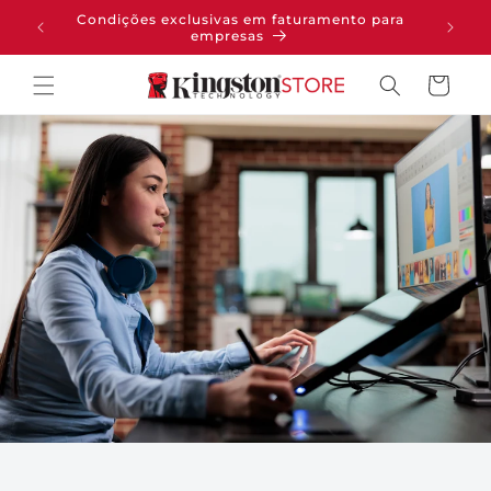
PULAR
Condições exclusivas em faturamento para
pras
PARA O
empresas
CONTEÚDO
Carrinho