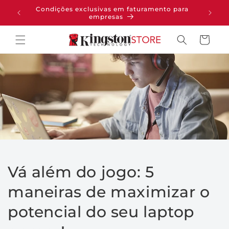
PULAR
Condições exclusivas em faturamento para
pras
PARA O
empresas
CONTEÚDO
Carrinho
Vá além do jogo: 5
maneiras de maximizar o
potencial do seu laptop