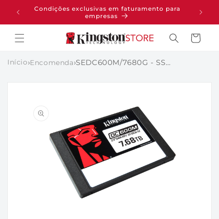
PULAR
Condições exclusivas em faturamento para
pras
PARA O
empresas
CONTEÚDO
Carrinho
Início
›
›
SEDC600M/7680G - SSD de 7,68TB 6Gbps SATA III SFF 2,5" M.U. Enterprise Série DC600M para Servidores / Data Centers.
Encomenda
PULAR PARA
AS
INFORMAÇÕES
DO PRODUTO
Abrir
Abrir
mídia
mídia