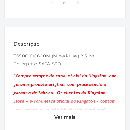
1
2
de
1
/
4
na
na
janela
janela
modal
modal
Descrição
7680G DC600M (Mixed-Use) 2.5 pol.
Enterprise SATA SSD
"Compre sempre do canal oficial da Kingston, que
garante produto original, com procedência e
garantia de fábrica.
Os clientes da Kingston
Store – e-commerce oficial da Kingston – contam
com exclusivo suporte técnico local pré e pós
Ver mais
venda."