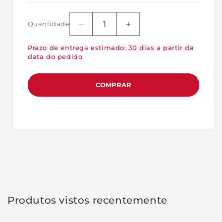
Oferece excelente qualidade de serviço
—
Previsibilidade de desempenho
Quantidade
Diminuir
Aumentar
otimizada para atingir otimização no nível
a
a
de serviço.
Prazo de entrega estimado: 30 dias a partir da
quantidade
quantidade
data do pedido.
de
de
Criptografia AES de 256 bits com DC600ME
SEDC600M/7680G
SEDC600M/7680G
-
Proteja dados confidenciais com suporte
-
-
COMPRAR
para criptografia baseada em hardware
SSD
SSD
de
de
AES de 256 bits e padrões de segurança
7,68TB
7,68TB
TCG Opal 2.0 com DC600ME.
6Gbps
6Gbps
Capacidades de até 7680GB —
Atualize e
SATA
SATA
gerencie armazenamento com
III
III
SFF
SFF
capacidades de até 7680GB.
2,5&quot;
2,5&quot;
M.U.
M.U.
Especificações:
Enterprise
Enterprise
Série
Série
Fator de forma: 2,5"
Produtos vistos recentemente
DC600M
DC600M
Interface: SATA Rev. 3.0 (6Gb/s) –
para
para