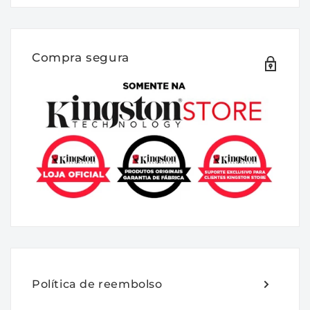
SSD de uso misto para classe empresarial
com proteção contra perda de energia
Os SSD's DC600M e DC600ME da Kingston
Compra segura
são SSD's de 4ª geração SATA 3.0, 6 Gbps
para Data Center, com 3D TLC NAND
destinado a cargas de trabalho de “uso
misto”. Os DC600M e DC600ME sao
adequados para uso em servidores
montados em rack de alto volume e inclui
hardware integrado PLP. Por meio de
capacitores contra perda de energia, o SSD
protege os dados contra falhas de energia
para reduzir a possibilidade de perda de
dados e garantir que a unidade será
reinicializada com sucesso na próxima
Política de reembolso
inicialização do sistema. Eles foram