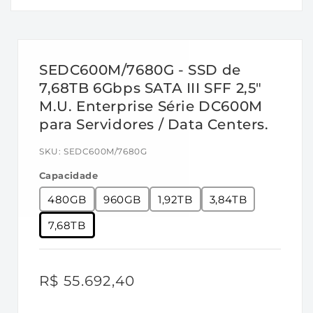
projetados para fornecer latência e
consistência de IOPS para Integradores de
sistema, Data centers de alta capacidade e
Provedores de serviços em nuvem.
SEDC600M/7680G - SSD de
O DC600ME possui criptografia AES de 256
7,68TB 6Gbps SATA III SFF 2,5"
bits e suporta padrões de segurança TCG
M.U. Enterprise Série DC600M
OPAL 2.0.
para Servidores / Data Centers.
As capacidades disponíveis vão de 480GB a
7680GB para atender ao seu requisito de
SKU:
SEDC600M/7680G
armazenamento de dados.
Capacidade
480GB
960GB
1,92TB
3,84TB
Características / Benefícios:
7,68TB
PLP baseado em hardware —
Possui
capacitores contra perda de energia para
proteger os dados do usuário contra perda
Preço
R$ 55.692,40
de energia inesperada e melhorar o
normal
desempenho.