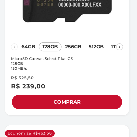
64GB
128GB
256GB
512GB
1TB
MicroSD Canvas Select Plus G3
128GB
150MB/s
R$ 325,50
R$ 239,00
Preço
Preço
promocional
normal
COMPRAR
Economize R$463,50