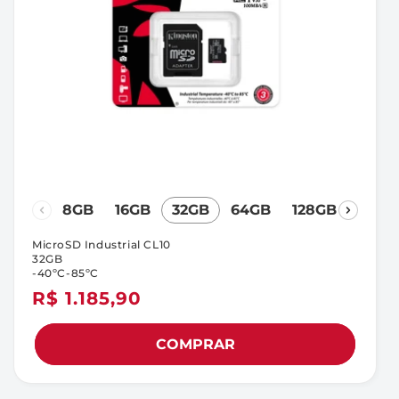
8GB
16GB
32GB
64GB
128GB
MicroSD Industrial CL10
32GB
-40ºC-85ºC
Preço
R$ 1.185,90
normal
COMPRAR