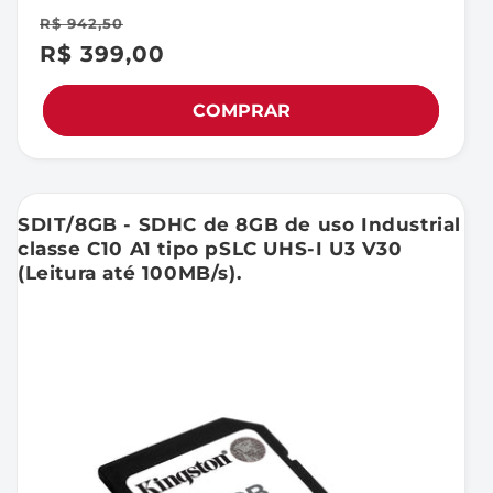
R$ 942,50
R$ 399,00
Preço
Preço
promocional
normal
COMPRAR
SDIT/8GB - SDHC de 8GB de uso Industrial
classe C10 A1 tipo pSLC UHS-I U3 V30
(Leitura até 100MB/s).