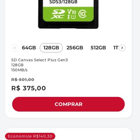
64GB
128GB
256GB
512GB
1TB
SD Canvas Select Plus Gen3
128GB
150MB/s
R$ 501,00
R$ 375,00
Preço
Preço
promocional
normal
COMPRAR
Economize R$140,30