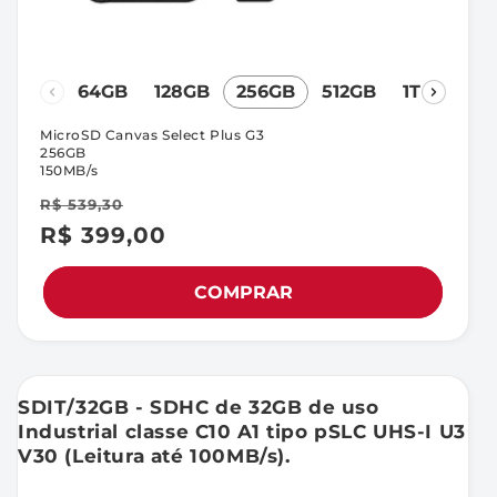
64GB
128GB
256GB
512GB
1TB
MicroSD Canvas Select Plus G3
256GB
150MB/s
R$ 539,30
R$ 399,00
Preço
Preço
promocional
normal
COMPRAR
SDIT/32GB - SDHC de 32GB de uso
Industrial classe C10 A1 tipo pSLC UHS-I U3
V30 (Leitura até 100MB/s).