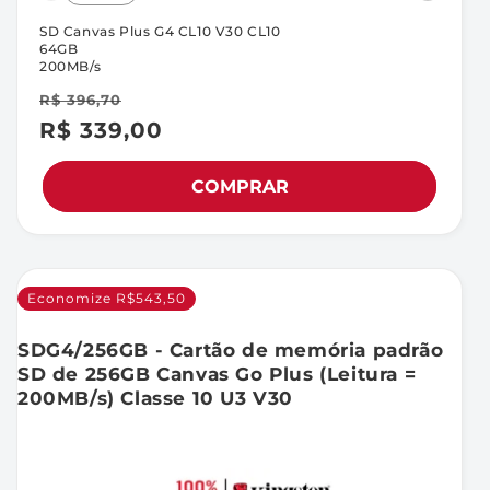
SD Canvas Plus G4 CL10 V30 CL10
64GB
200MB/s
R$ 396,70
R$ 339,00
Preço
Preço
promocional
normal
COMPRAR
Economize R$543,50
SDG4/256GB - Cartão de memória padrão
SD de 256GB Canvas Go Plus (Leitura =
200MB/s) Classe 10 U3 V30