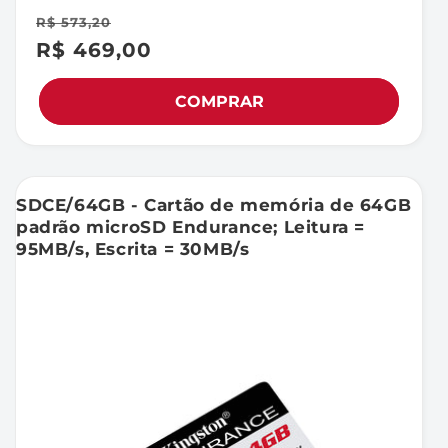
R$ 573,20
R$ 469,00
Preço
Preço
promocional
normal
COMPRAR
SDCE/64GB - Cartão de memória de 64GB
padrão microSD Endurance; Leitura =
95MB/s, Escrita = 30MB/s