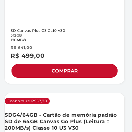
SD Canvas Plus G3 CL10 V30
512GB
170MB/s
R$ 641,00
R$ 499,00
Preço
Preço
promocional
normal
COMPRAR
Economize R$57,70
SDG4/64GB - Cartão de memória padrão
SD de 64GB Canvas Go Plus (Leitura =
200MB/s) Classe 10 U3 V30