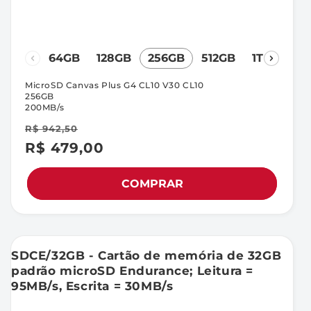
64GB
128GB
256GB
512GB
1TB
MicroSD Canvas Plus G4 CL10 V30 CL10
256GB
200MB/s
R$ 942,50
R$ 479,00
Preço
Preço
promocional
normal
COMPRAR
SDCE/32GB - Cartão de memória de 32GB
padrão microSD Endurance; Leitura =
95MB/s, Escrita = 30MB/s