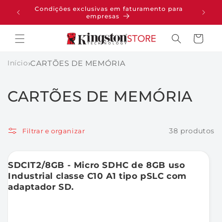
PULAR
Condições exclusivas em faturamento para
pras
PARA O
empresas
CONTEÚDO
Carrinho
Início
›
CARTÕES DE MEMÓRIA
C
CARTÕES DE MEMÓRIA
o
l
38 produtos
Filtrar e organizar
e
SDCIT2/8GB - Micro SDHC de 8GB uso
ç
Industrial classe C10 A1 tipo pSLC com
adaptador SD.
ã
o