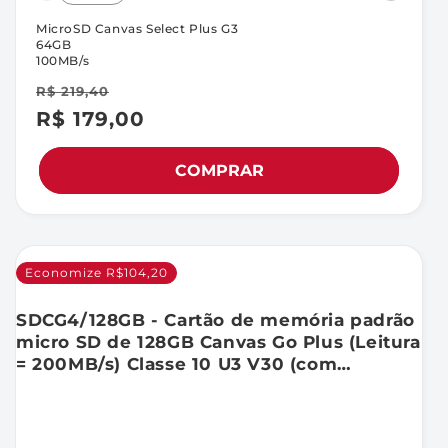
MicroSD Canvas Select Plus G3
64GB
100MB/s
R$ 219,40
R$ 179,00
Preço
Preço
promocional
normal
COMPRAR
Economize R$104,20
SDCG4/128GB - Cartão de memória padrão
micro SD de 128GB Canvas Go Plus (Leitura
= 200MB/s) Classe 10 U3 V30 (com
adaptador para SD).