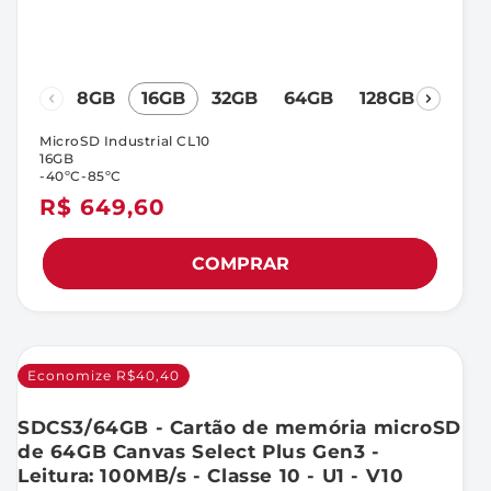
8GB
16GB
32GB
64GB
128GB
MicroSD Industrial CL10
16GB
-40ºC-85ºC
Preço
R$ 649,60
normal
COMPRAR
Economize R$40,40
SDCS3/64GB - Cartão de memória microSD
de 64GB Canvas Select Plus Gen3 -
Leitura: 100MB/s - Classe 10 - U1 - V10