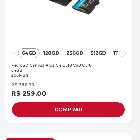
64GB
128GB
256GB
512GB
1TB
MicroSD Canvas Plus G4 CL10 V30 CL10
64GB
200MB/s
R$ 396,70
R$ 259,00
Preço
Preço
promocional
normal
COMPRAR