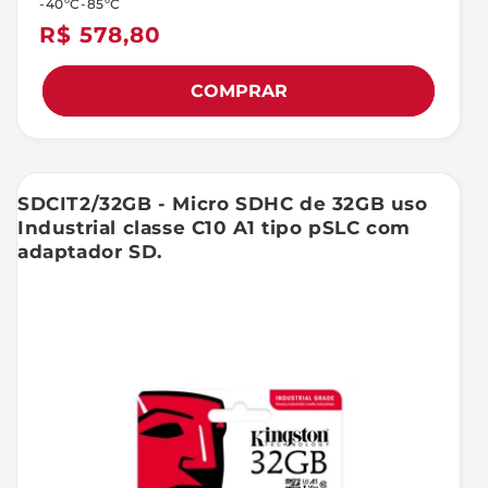
-40ºC-85ºC
Preço
R$ 578,80
normal
COMPRAR
SDCIT2/32GB - Micro SDHC de 32GB uso
Industrial classe C10 A1 tipo pSLC com
adaptador SD.