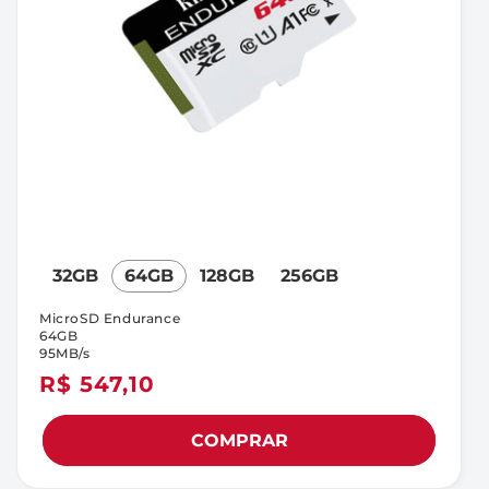
32GB
64GB
128GB
256GB
MicroSD Endurance
64GB
95MB/s
Preço
R$ 547,10
normal
COMPRAR