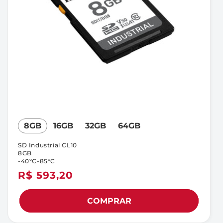
8GB
16GB
32GB
64GB
SD Industrial CL10
8GB
-40ºC-85ºC
Preço
R$ 593,20
normal
COMPRAR