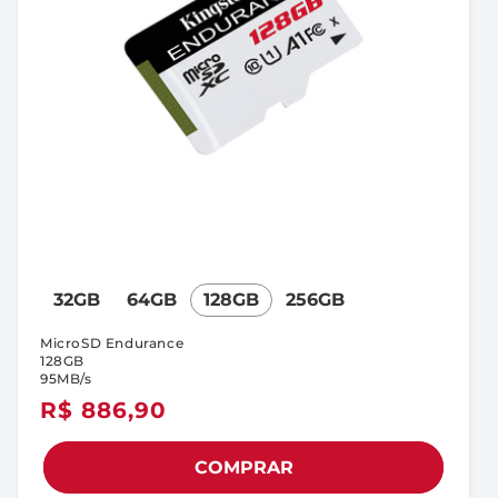
32GB
64GB
128GB
256GB
MicroSD Endurance
128GB
95MB/s
Preço
R$ 886,90
normal
COMPRAR