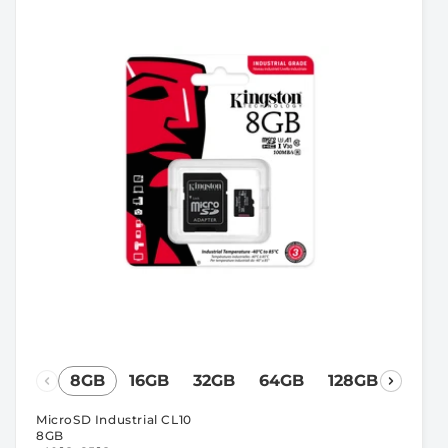
:
8GB
16GB
32GB
64GB
128GB
MicroSD Industrial CL10
8GB