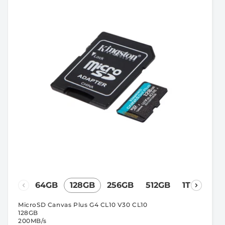
64GB
128GB
256GB
512GB
1TB
MicroSD Canvas Plus G4 CL10 V30 CL10
128GB
200MB/s