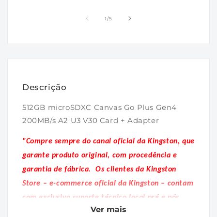
mídia
mídia
1
2
de
na
na
1
/
5
janela
janela
modal
modal
Descrição
512GB microSDXC Canvas Go Plus Gen4
200MB/s A2 U3 V30 Card + Adapter
"Compre sempre do canal oficial da Kingston, que
garante produto original, com procedência e
garantia de fábrica.
Os clientes da Kingston
Store – e-commerce oficial da Kingston – contam
com exclusivo suporte técnico local pré e pós
Ver mais
venda."