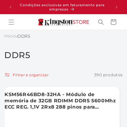
PULAR
Condições exclusivas em faturamento para
pras
PARA O
empresas
CONTEÚDO
Carrinho
Início
›
DDR5
C
DDR5
o
l
390 produtos
Filtrar e organizar
e
KSM56R46BD8-32HA - Módulo de
ç
memória de 32GB RDIMM DDR5 5600Mhz
ECC REG. 1,1V 2Rx8 288 pinos para
ã
Servidores (c/ chips Hynix A).
o