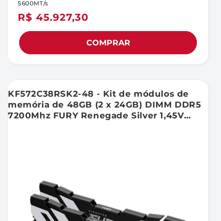
5600MT/s
Preço
R$ 45.927,30
normal
COMPRAR
KF572C38RSK2-48 - Kit de módulos de
memória de 48GB (2 x 24GB) DIMM DDR5
7200Mhz FURY Renegade Silver 1,45V
1Rx8 288 pinos para desktop / gamers.