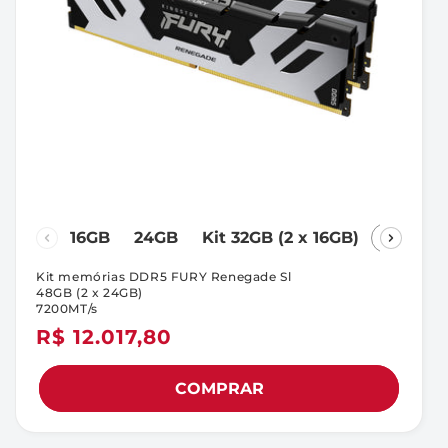
16GB
24GB
Kit 32GB (2 x 16GB)
Kit 48G
Kit memórias DDR5 FURY Renegade Sl
48GB (2 x 24GB)
7200MT/s
Preço
R$ 12.017,80
normal
COMPRAR