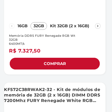
16GB
32GB
Kit 32GB (2 x 16GB)
Kit 64G
Memória DDR5 FURY Renegade RGB Wt
32GB
6400MT/s
Preço
R$ 7.327,50
normal
COMPRAR
KF572C38RWAK2-32 - Kit de módulos de
memória de 32GB (2 x 16GB) DIMM DDR5
7200Mhz FURY Renegade White RGB
1,45V 1Rx8 288 pinos para desktop /
gamers.