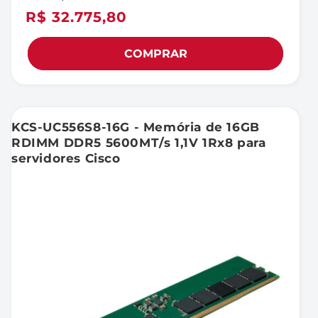
Preço
R$ 32.775,80
normal
COMPRAR
KCS-UC556S8-16G - Memória de 16GB
RDIMM DDR5 5600MT/s 1,1V 1Rx8 para
servidores Cisco