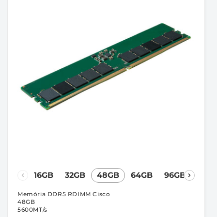
16GB
32GB
48GB
64GB
96GB
Memória DDR5 RDIMM Cisco
48GB
5600MT/s