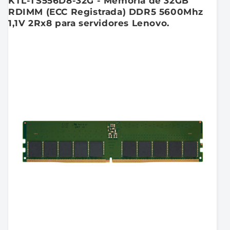
KTL-TS556D8-32G - Memória de 32GB
RDIMM (ECC Registrada) DDR5 5600Mhz
1,1V 2Rx8 para servidores Lenovo.