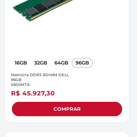
16GB
32GB
64GB
96GB
Memória DDR5 RDIMM DELL
96GB
5600MT/s
Preço
R$ 45.927,30
normal
COMPRAR