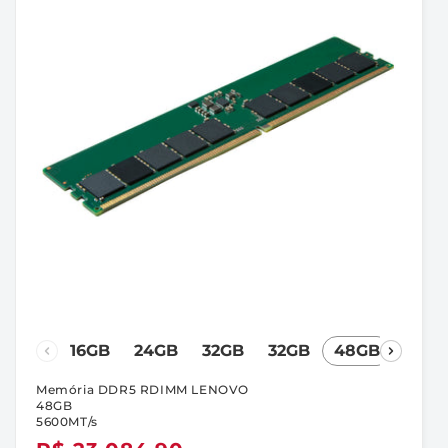
16GB
24GB
32GB
32GB
48GB
64G
Memória DDR5 RDIMM LENOVO
48GB
5600MT/s