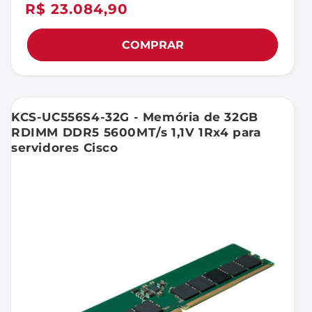
Preço
R$ 23.084,90
normal
COMPRAR
KCS-UC556S4-32G - Memória de 32GB
RDIMM DDR5 5600MT/s 1,1V 1Rx4 para
servidores Cisco