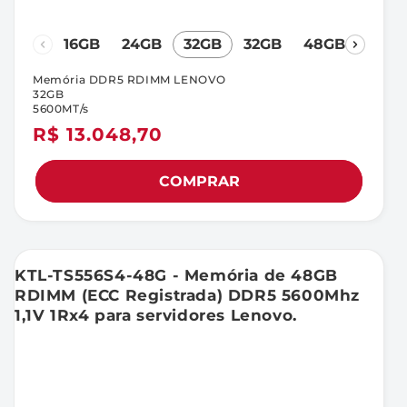
16GB
24GB
32GB
32GB
48GB
64G
Memória DDR5 RDIMM LENOVO
32GB
5600MT/s
Preço
R$ 13.048,70
normal
COMPRAR
KTL-TS556S4-48G - Memória de 48GB
RDIMM (ECC Registrada) DDR5 5600Mhz
1,1V 1Rx4 para servidores Lenovo.