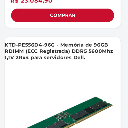
Preço
R$ 23.084,90
normal
COMPRAR
KTD-PE556D4-96G - Memória de 96GB
RDIMM (ECC Registrada) DDR5 5600Mhz
1,1V 2Rx4 para servidores Dell.