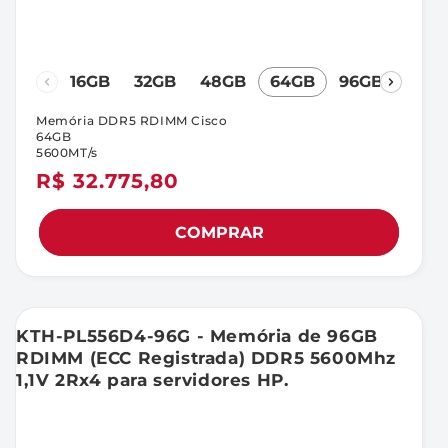
16GB
32GB
48GB
64GB
96GB
Memória DDR5 RDIMM Cisco
64GB
5600MT/s
Preço
R$ 32.775,80
normal
COMPRAR
KTH-PL556D4-96G - Memória de 96GB
RDIMM (ECC Registrada) DDR5 5600Mhz
1,1V 2Rx4 para servidores HP.