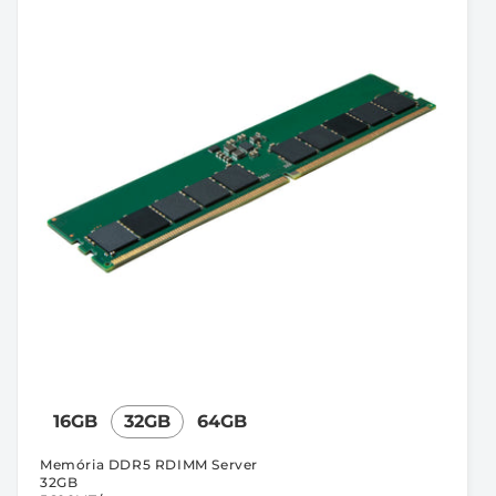
:
16GB
32GB
64GB
Memória DDR5 RDIMM Server
32GB