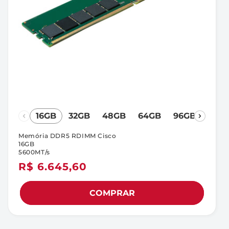
16GB
32GB
48GB
64GB
96GB
Memória DDR5 RDIMM Cisco
16GB
5600MT/s
Preço
R$ 6.645,60
normal
COMPRAR