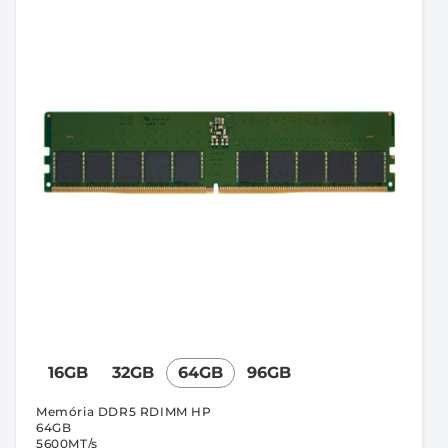
16GB
32GB
64GB
96GB
Memória DDR5 RDIMM HP
64GB
5600MT/s