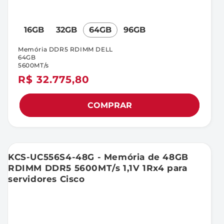
16GB
32GB
64GB
96GB
Memória DDR5 RDIMM DELL
64GB
5600MT/s
Preço
R$ 32.775,80
normal
COMPRAR
KCS-UC556S4-48G - Memória de 48GB
RDIMM DDR5 5600MT/s 1,1V 1Rx4 para
servidores Cisco