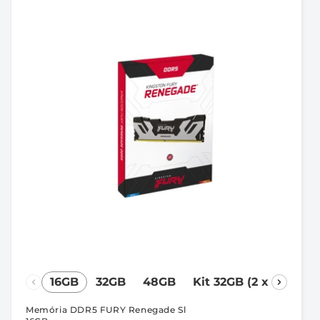
16GB
32GB
48GB
Kit 32GB (2 x 16GB)
Memória DDR5 FURY Renegade Sl