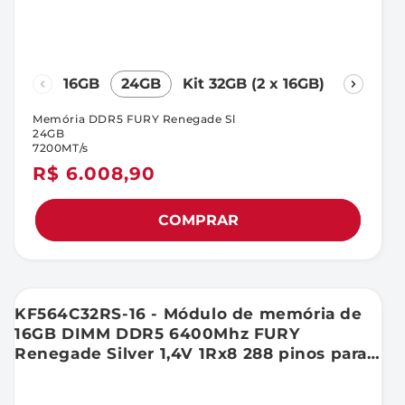
16GB
24GB
Kit 32GB (2 x 16GB)
Kit 48G
Memória DDR5 FURY Renegade Sl
24GB
7200MT/s
Preço
R$ 6.008,90
normal
COMPRAR
KF564C32RS-16 - Módulo de memória de
16GB DIMM DDR5 6400Mhz FURY
Renegade Silver 1,4V 1Rx8 288 pinos para
desktop / gamers.