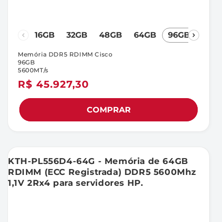
16GB
32GB
48GB
64GB
96GB
Memória DDR5 RDIMM Cisco
96GB
5600MT/s
Preço
R$ 45.927,30
normal
COMPRAR
KTH-PL556D4-64G - Memória de 64GB
RDIMM (ECC Registrada) DDR5 5600Mhz
1,1V 2Rx4 para servidores HP.