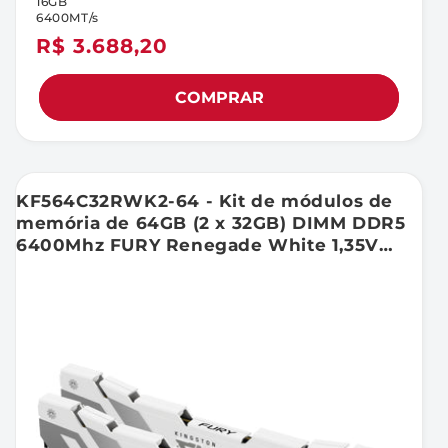
16GB
6400MT/s
Preço
R$ 3.688,20
normal
COMPRAR
KF564C32RWK2-64 - Kit de módulos de
memória de 64GB (2 x 32GB) DIMM DDR5
6400Mhz FURY Renegade White 1,35V
2Rx8 288 pinos para desktop / gamers.