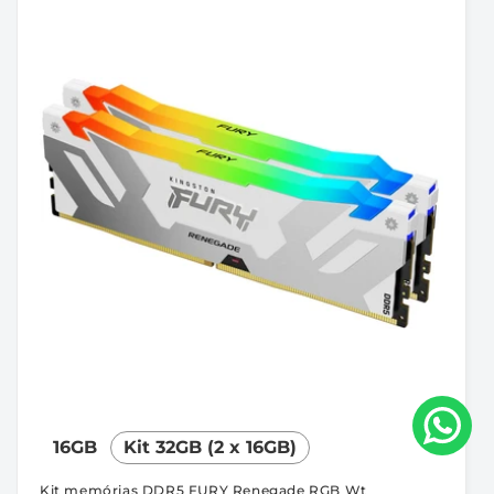
16GB
Kit 32GB (2 x 16GB)
Kit memórias DDR5 FURY Renegade RGB Wt