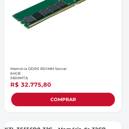
Memória DDR5 RDIMM Server
64GB
5600MT/s
Preço
R$ 32.775,80
normal
COMPRAR