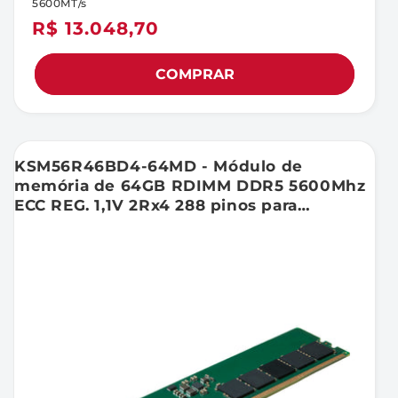
5600MT/s
Preço
R$ 13.048,70
normal
COMPRAR
KSM56R46BD4-64MD - Módulo de
memória de 64GB RDIMM DDR5 5600Mhz
ECC REG. 1,1V 2Rx4 288 pinos para
Servidores (c/ chips Micron D).