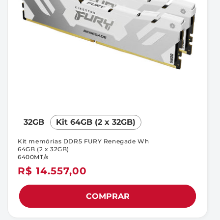
32GB
Kit 64GB (2 x 32GB)
Kit memórias DDR5 FURY Renegade Wh
64GB (2 x 32GB)
6400MT/s
Preço
R$ 14.557,00
normal
COMPRAR