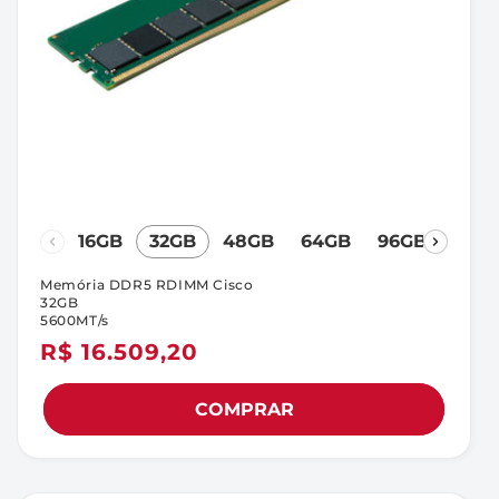
16GB
32GB
48GB
64GB
96GB
Memória DDR5 RDIMM Cisco
32GB
5600MT/s
Preço
R$ 16.509,20
normal
COMPRAR