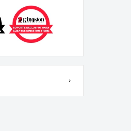
G
egistered DIMM CL46 1RX4