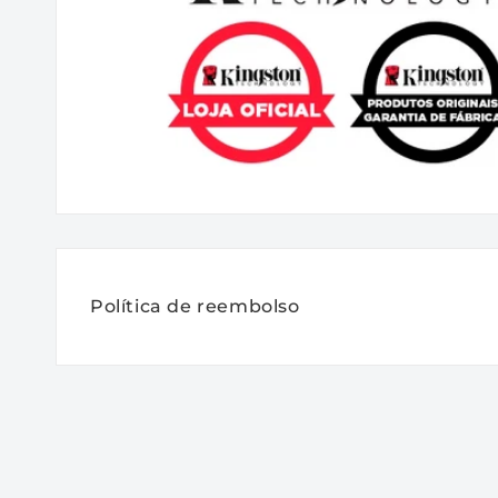
Código do Produto: KCS-UC556S4-32
Especificações:
DDR5 5600MT/s ECC R
1.1V 288-pin 16Gbit.
Política de reembolso