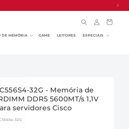
Fazer
Carrinho
login
 DE MEMÓRIA
GAME
LEITORES
ESPECIAIS
C556S4-32G - Memória de
RDIMM DDR5 5600MT/s 1,1V
ara servidores Cisco
C556S4-32G