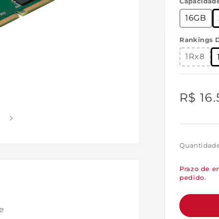
Capacidad
16GB
Rankings D
1Rx8
Preço
R$ 16
norma
Quantidad
Prazo de en
pedido.
e