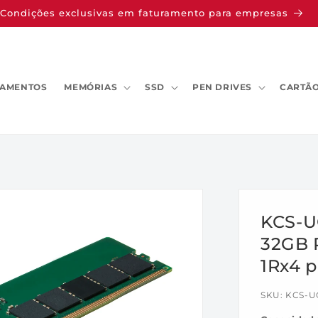
Condições exclusivas em faturamento para empresas
AMENTOS
MEMÓRIAS
SSD
PEN DRIVES
CARTÃO
KCS-U
32GB 
1Rx4 p
SKU:
KCS-U