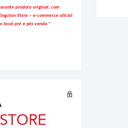
garante produto original, com
Kingston Store – e-commerce oficial
o local pré e pós venda."
ória:
 e rigorosamente testada para
marca de sistema. Tem
 e a reconhecida confiabilidade