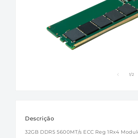
de
1
/
2
Descrição
32GB DDR5 5600MT/s ECC Reg 1Rx4 Modul