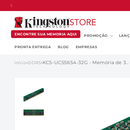
PULAR
PARA O
CONTEÚDO
ENCONTRE SUA MEMORIA AQUI
PROMOÇÃO
LANÇ
PRONTA ENTREGA
BLOG
EMPRESAS
›
›
KCS-UC556S4-32G - Memória de 32GB RDIMM DDR5 5600MT/s 1,1V 1Rx4 para servidores Cisco
Início
DDR5
PULAR PARA
AS
INFORMAÇÕES
DO PRODUTO