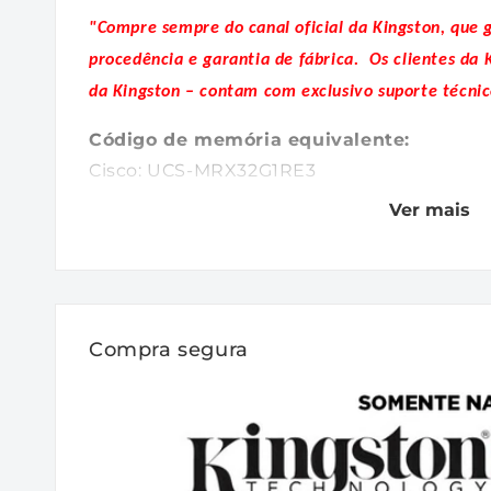
"Compre sempre do canal oficial da Kingston, que 
procedência e garantia de fábrica.
Os clientes da 
da Kingston – contam com exclusivo suporte técnic
Código de memória equivalente:
Cisco: UCS-MRX32G1RE3
Ver mais
Equipamentos Cisco que utilizam a mem
Cisco: C220 M7; C240 M7; X210c M7
A memória Kingston é projetada, fabricada
atender as exatas especificações de cada 
Compra segura
suporte técnico gratuito, garantia vitalícia
Kingston.
32GB Module - DDR5 5600MHz RDIMM