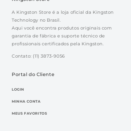
Velocidade:
A Kingston Store é a loja oficial da Kingston
USB 3.2 Geração 1:
Technology no Brasil.
8GB – 128GB: 250 MB/s de leitura, 180 MB/s
Aqui você encontra produtos originais com
de gravação
garantia de fábrica e suporte técnico de
256GB: 230 MB/s de leitura, 150 MB/s de
profissionais certificados pela Kingston.
gravação
512GB: 310 MB/s de leitura, 250 MB/s de
Contato: (11) 3873-9056
gravação
USB 2.0:
Portal do Cliente
8GB – 512GB: 30 MB/s de leitura, 20 MB/s de
gravação
LOGIN
Dimensões:
77,9 mm x 21,9 mm x 12,0 mm
MINHA CONTA
Impermeável:
Até 4 pés; IEC 60529 IPX8
Temperatura de operação:
0°C a 60°C
MEUS FAVORITOS
Temperatura de armazenamento:
-20°C a
85°C