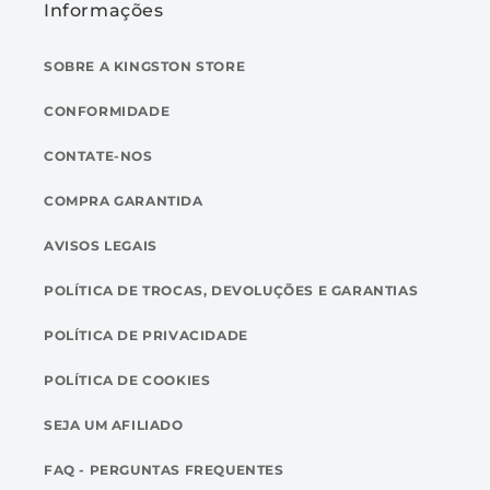
Compatibilidade:
USB 3.0/USB 3.1/USB 3.2
Informações
Gen 1
SOBRE A KINGSTON STORE
Garantia/suporte:
Garantia limitada de 5
anos, suporte técnico gratuito
CONFORMIDADE
Compatível com:
Windows® 11, 10, 8.1,
macOS® (v. 10.14.x - 12.x.x)
CONTATE-NOS
COMPRA GARANTIDA
AVISOS LEGAIS
POLÍTICA DE TROCAS, DEVOLUÇÕES E GARANTIAS
POLÍTICA DE PRIVACIDADE
POLÍTICA DE COOKIES
SEJA UM AFILIADO
FAQ - PERGUNTAS FREQUENTES