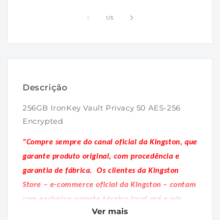
Abrir
Abrir
mídia
mídia
1
2
de
1
/
5
na
na
janela
janela
modal
modal
Descrição
256GB IronKey Vault Privacy 50 AES-256
Encrypted
"Compre sempre do canal oficial da Kingston, que
garante produto original, com procedência e
garantia de fábrica.
Os clientes da Kingston
Store – e-commerce oficial da Kingston – contam
com exclusivo suporte técnico local pré e pós
Ver mais
venda."