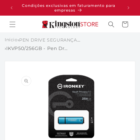
PULAR
Condições exclusivas em faturamento para
pras
PARA O
empresas
CONTEÚDO
Carrinho
Início
›
PEN DRIVE SEGURANÇA CRIPTOGRAFADOS
›
IKVP50/256GB - Pen Drive de 256GB IronKey Vault Privacy 50, com certificação FIPS 197 e criptografia XTS-AES de 256 bits.
PULAR PARA
AS
INFORMAÇÕES
DO PRODUTO