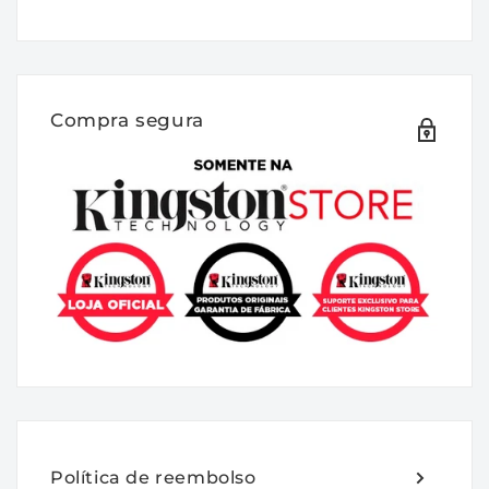
Pen Drive criptografado por hardware para
segurança de dados
Os Pen Drives Kingston IronKey Vault
Compra segura
Privacy 50 series são drives USB premium
que fornecem segurança com criptografia
de hardware AES de 256 bits certificada
FIPS 197 no modo XTS, incluindo proteções
contra BadUSB com firmware assinado
digitalmente e contra força bruta
de ataques de senha. A série VP50 também
é compatível com TAA. Por ser um
armazenamento criptografado sob controle
físico do usuário, a série VP50 é superior ao
uso da internet e serviços em nuvem para
proteção de dados.
Política de reembolso