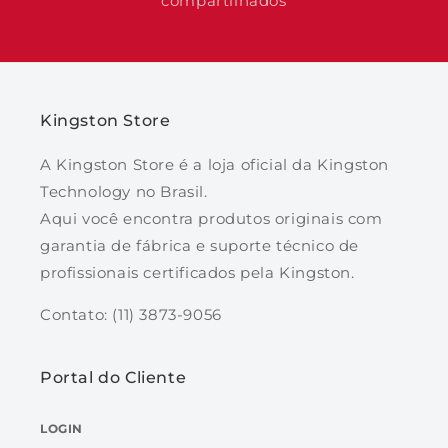
compartilhados
Latências: CL15, CL16, CL17, CL20
Tensão: 1,2V
Temperatura de operação: 0°C a 85°C
Kingston Store
A Kingston Store é a loja oficial da Kingston
Dimensões 69,6 mm x 30 mm
Technology no Brasil.
Aqui você encontra produtos originais com
garantia de fábrica e suporte técnico de
profissionais certificados pela Kingston.
Contato: (11) 3873-9056
Portal do Cliente
LOGIN