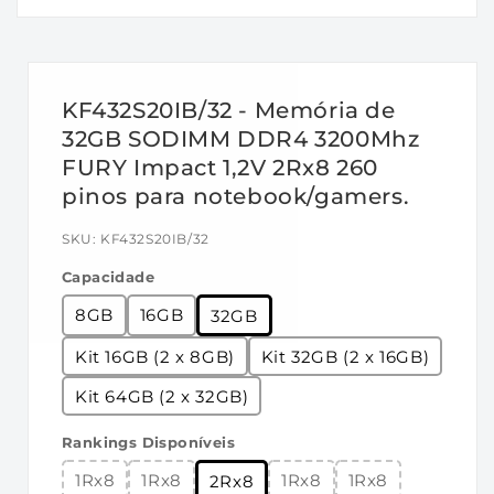
funcionando de maneira fria, silenciosa e
eficiente, graças à baixa tensão de 1,2 do
FURY Impact DDR4.
KF432S20IB/32 - Memória de
Obs.: Alguns chipsets / processadores da
32GB SODIMM DDR4 3200Mhz
Intel anteriores à 8ª geração não foram
FURY Impact 1,2V 2Rx8 260
atualizados para suportar módulos de
pinos para notebook/gamers.
memória com DDR4 de densidade de 16
Gbit DRAM. Consulte o fabricante do
SKU:
KF432S20IB/32
sistema ou da placa-mãe para obter um
Capacidade
BIOS atualizado para suportar DRAM de 16
8GB
16GB
32GB
Gbit.
Kit 16GB (2 x 8GB)
Kit 32GB (2 x 16GB)
A memória FURY Plug N Play será
executada em sistemas DDR4 até a
Kit 64GB (2 x 32GB)
velocidade permitida pelo BIOS do sistema
Rankings Disponíveis
do fabricante. O PnP não pode aumentar a
velocidade da memória do sistema mais
1Rx8
1Rx8
1Rx8
1Rx8
2Rx8