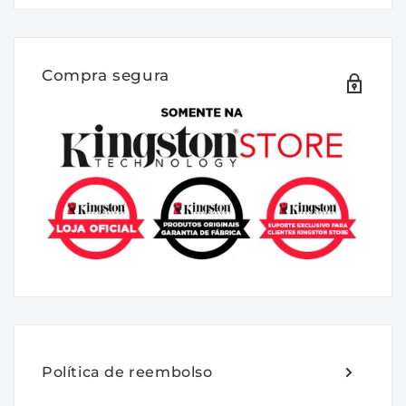
Família DDR4 FURY Impact - velocidades
de até 3200Mhz e capacidades de até
64G.
Compra segura
Torne seu notebook totalmente equipado
com Kingston FURY ™ Impact DDR4
SODIMM e minimize o atraso do sistema.
Pronto para AMD Ryzen e Intel XMP em
capacidades de até 64GB, Plug N Play. A
memória FURY Impact DDR4 faz overclock
automaticamente para a frequência mais
alta publicada, até 3200MHz *, para suportar
as tecnologias de CPU mais recentes da
Intel e AMD. Possui PCB preto elegante
para um impulso descomplicado, sem
necessidade de mexer no BIOS. Atualize o
Política de reembolso
desempenho do seu sistema e continue