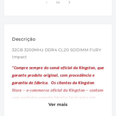
1
2
de
1
/
4
na
na
janela
janela
modal
modal
Descrição
32GB 3200MHz DDR4 CL20 SODIMM FURY
Impact
"Compre sempre do canal oficial da Kingston, que
garante produto original, com procedência e
garantia de fábrica.
Os clientes da Kingston
Store – e-commerce oficial da Kingston – contam
com exclusivo suporte técnico local pré e pós
Ver mais
venda."