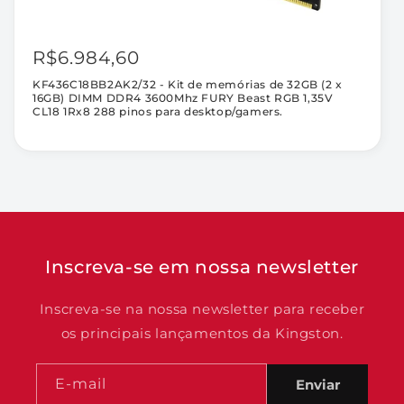
(min).
Tempo de comando de refresh (tRFCmin):
R$6.984,60
350ns (min).
KF436C18BB2AK2/32 - Kit de memórias de 32GB (2 x
Tempo de linha ativa (tRASmin): 32ns (min).
16GB) DIMM DDR4 3600Mhz FURY Beast RGB 1,35V
CL18 1Rx8 288 pinos para desktop/gamers.
Classificação UL: 94V-0
Temperatura de operação: 0ºC a +85ºC
Temperatura de armazenamento: -55ºC a
+100ºC.
Inscreva-se em nossa newsletter
Inscreva-se na nossa newsletter para receber
os principais lançamentos da Kingston.
E-mail
Enviar