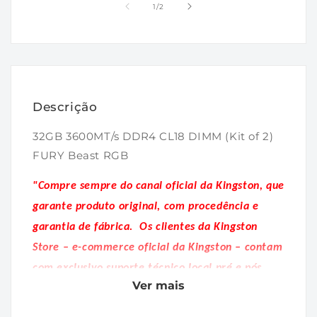
1
2
de
1
/
2
na
na
janela
janela
modal
modal
Descrição
32GB 3600MT/s DDR4 CL18 DIMM (Kit of 2)
FURY Beast RGB
"Compre sempre do canal oficial da Kingston, que
garante produto original, com procedência e
garantia de fábrica.
Os clientes da Kingston
Store – e-commerce oficial da Kingston – contam
com exclusivo suporte técnico local pré e pós
Ver mais
venda."