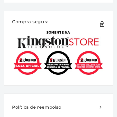
Descrição:
A Kingston FURY KF453C20RB2K2/16 é um
Kit de módulos de memória de 1G x 64 bits
Compra segura
(2 x 8GB) DDR4-5333 CL20 SDRAM (DRAM
síncrona) 1Rx8, baseado em oito
componentes FBGA 1G x 8 bits por
módulo. Cada kit de módulo suporta perfis
de memória Intel® Extreme (Intel®XMP)
2.0. Cada módulo foi testado para funcionar
em DDR4-5333 com tempo de baixa
latência de 20-30-30 a 1,35V. O SPDs são
programados para latência padrão JEDEC
com temporização DDR4-2400 de 17-17-17 a
1,2V. Cada DIMM de 288 pinos usa contatos
dourados. O padrão elétrico JEDEC e as
Política de reembolso
especificações mecânicas são as seguintes: