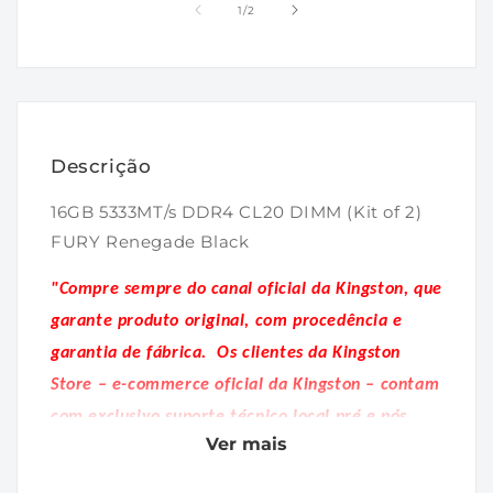
1
2
de
1
/
2
na
na
janela
janela
modal
modal
Descrição
16GB 5333MT/s DDR4 CL20 DIMM (Kit of 2)
FURY Renegade Black
"Compre sempre do canal oficial da Kingston, que
garante produto original, com procedência e
garantia de fábrica.
Os clientes da Kingston
Store – e-commerce oficial da Kingston – contam
com exclusivo suporte técnico local pré e pós
Ver mais
venda."