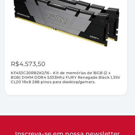
288
288
pinos
pinos
para
para
desktop/gamers.
desktop/gamers.
R$4.573,50
KF453C20RB2K2/16 - Kit de memórias de 16GB (2 x
8GB) DIMM DDR4 5333Mhz FURY Renegade Black 1,35V
CL20 1Rx8 288 pinos para desktop/gamers.
Inscreva-se em nossa newsletter