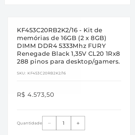
Parâmetros de tempo de fábrica:
• Padrão (JEDEC): DDR4-2400 CL17-17-17
@1,2V
KF453C20RB2K2/16 - Kit de
• Perfil XMP nº 1: DDR4-5333 CL20-30-30 @
memórias de 16GB (2 x 8GB)
1,35V
DIMM DDR4 5333Mhz FURY
Renegade Black 1,35V CL20 1Rx8
Características:
288 pinos para desktop/gamers.
•
Fonte de alimentação: VDD = 1,2V típico
SKU:
KF453C20RB2K2/16
• VDDQ = 1,2V típico
• VPP = 2,5V típico
• VDDSPD = 2,2V a 3,6V
Preço
R$ 4.573,50
• Terminação On-Die (ODT)
normal
• 16 bancos internos; 4 grupos de 4 bancos
cada
Quantidade
• Estroboscópio de dados diferenciais
Diminuir
Aumentar
a
a
bidirecionais