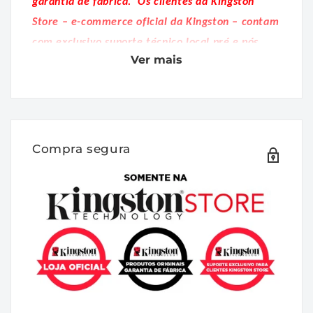
garantia de fábrica.
Os clientes da Kingston
Store – e-commerce oficial da Kingston – contam
com exclusivo suporte técnico local pré e pós
Ver mais
venda."
DESCRIÇÃO:
A FURY KF552C40BWK2-64 é um Kit de
módulos de memória 4G x 64 bits (2 x
Compra segura
32GB) DDR5-5200 CL40 SDRAM (DRAM
síncrona) 2Rx8, com base em dezesseis
componentes FBGA 2G x 8 bits por módulo.
O modulo suporta Intel® Extreme Memory
Profiles (Intel® XMP) 3.0. Cada módulo foi
testado para funcionar em DDR5-5200 em
baixa latência com temporização de 40-40-
40 em 1.25V. Parâmetros de tempo
adicionais são mostrados na seção Plug-N-