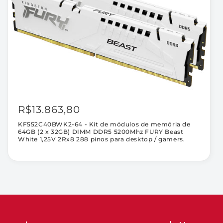
1,25V
1,25V
2Rx8
2Rx8
288
288
pinos
pinos
para
para
desktop
desktop
/
/
gamers.
gamers.
R$13.863,80
KF552C40BWK2-64 - Kit de módulos de memória de
64GB (2 x 32GB) DIMM DDR5 5200Mhz FURY Beast
White 1,25V 2Rx8 288 pinos para desktop / gamers.