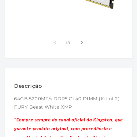
Abrir
mídia
1
na
janela
Abrir
modal
mídia
2
de
1
/
3
na
janela
modal
Descrição
64GB 5200MT/s DDR5 CL40 DIMM (Kit of 2)
FURY Beast White XMP
"Compre sempre do canal oficial da Kingston, que
garante produto original, com procedência e