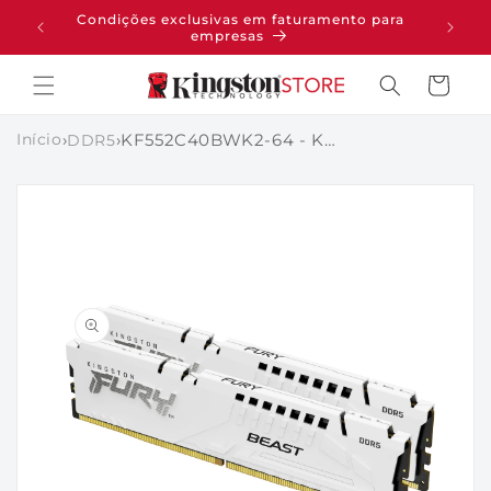
PULAR
Condições exclusivas em faturamento para
pras
PARA O
empresas
CONTEÚDO
Carrinho
Início
›
›
KF552C40BWK2-64 - Kit de módulos de memória de 64GB (2 x 32GB) DIMM DDR5 5200Mhz FURY Beast White 1,25V 2Rx8 288 pinos para desktop / gamers.
DDR5
PULAR PARA
AS
INFORMAÇÕES
DO PRODUTO