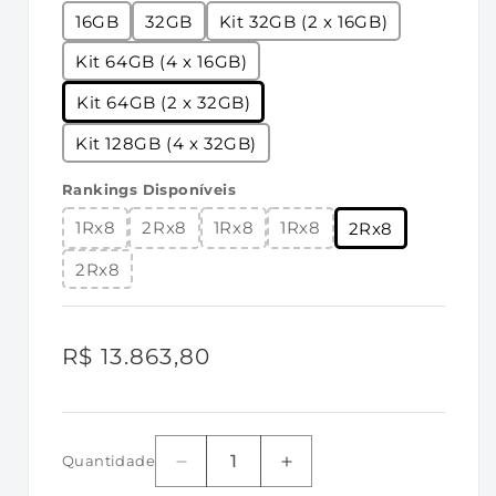
• Altura: 34,9 mm, com dissipador de calor
16GB
32GB
Kit 32GB (2 x 16GB)
Especificações:
Kit 64GB (4 x 16GB)
•
CL (DDI): 40 ciclos
Kit 64GB (2 x 32GB)
•
Tempo de ciclo de linha (tRCmin): 48ns
Kit 128GB (4 x 32GB)
(min.)
•
Taxa de atualização / Tempo de comando
Rankings Disponíveis
(tRFCmin): 295ns (min.)
1Rx8
2Rx8
1Rx8
1Rx8
2Rx8
•
Tempo de linha ativa (tRASmin): 32ns
2Rx8
(min.)
•
Classificação UL: 94 V-0
•
Temperatura de operação: 0ºC a +85ºC
Preço
R$ 13.863,80
•
Temperatura de armazenamento: -55ºC a
normal
+100ºC
Quantidade
Diminuir
Aumentar
a
a