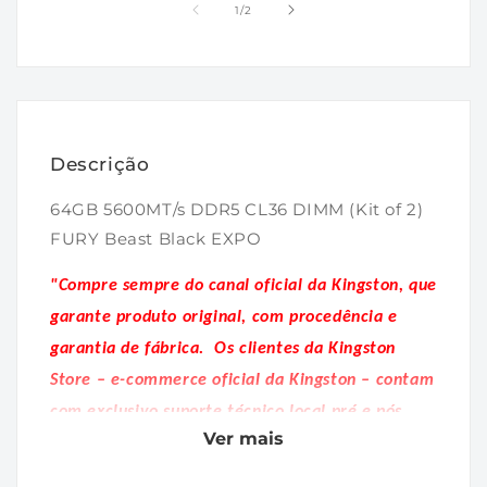
1
2
de
1
/
2
na
na
janela
janela
modal
modal
Descrição
64GB 5600MT/s DDR5 CL36 DIMM (Kit of 2)
FURY Beast Black EXPO
"Compre sempre do canal oficial da Kingston, que
garante produto original, com procedência e
garantia de fábrica.
Os clientes da Kingston
Store – e-commerce oficial da Kingston – contam
com exclusivo suporte técnico local pré e pós
Ver mais
venda."