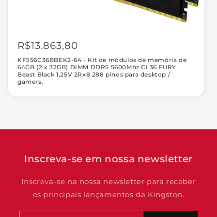
desktop
desktop
/
/
gamers.
gamers.
R$13.863,80
KF556C36BBEK2-64 - Kit de módulos de memória de
64GB (2 x 32GB) DIMM DDR5 5600Mhz CL36 FURY
Beast Black 1,25V 2Rx8 288 pinos para desktop /
gamers.
Inscreva-se em nossa newsletter
Inscreva-se na nossa newsletter para receber
os principais lançamentos da Kingston.