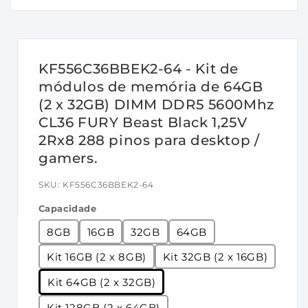
elétricas e mecânicas padrão são
como segue:
Parâmetros de tempo de fábrica:
KF556C36BBEK2-64 - Kit de
• Perfil EXPO #0: DDR5-5600 CL36-38-38
módulos de memória de 64GB
@1.25V
(2 x 32GB) DIMM DDR5 5600Mhz
• Padrão JEDEC: DDR5-4800 CL40-39-39 a
CL36 FURY Beast Black 1,25V
1.1V
2Rx8 288 pinos para desktop /
gamers.
Recursos:
• Fonte de alimentação: VDD = 1,1 V típica
SKU:
KF556C36BBEK2-64
• VDDQ = 1,1 V Típico
Capacidade
• VPP = 1,8 V Típico
8GB
16GB
32GB
64GB
• VDDSPD = 1,8 V a 2,0 V
• ECC On-Die
Kit 16GB (2 x 8GB)
Kit 32GB (2 x 16GB)
• Altura: 34,9 mm, com dissipador de calor
Kit 64GB (2 x 32GB)
Especificações:
Kit 128GB (2 x 64GB)