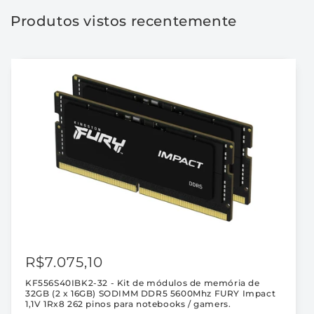
16GB)
16GB)
Produtos vistos recentemente
SODIMM
SODIMM
DDR5
DDR5
5600Mhz
5600Mhz
FURY
FURY
Impact
Impact
1,1V
1,1V
1Rx8
1Rx8
262
262
pinos
pinos
para
para
notebooks
notebooks
/
/
gamers.
gamers.
R$7.075,10
KF556S40IBK2-32 - Kit de módulos de memória de
32GB (2 x 16GB) SODIMM DDR5 5600Mhz FURY Impact
1,1V 1Rx8 262 pinos para notebooks / gamers.