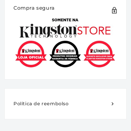
módulos de memória 2G x 64 bits (2 x 16GB)
Compra segura
DDR5-5600 CL40 SDRAM (DRAM síncrona)
1Rx8, com base em oito componentes FBGA
2G x 8 bits por módulo. O modulo suporta
Intel® Extreme Memory Profiles (Intel®
XMP) 3.0.
Cada módulo foi testado para funcionar em
DDR5-5600 em baixa latência com
temporização de 40-40-40 em 1.1V.
Parâmetros de tempo adicionais são
mostrados na seção Plug-N-Play (PnP)
Timing Parameters abaixo. Cada módulo de
memória DIMM possui 262 pinos com
Política de reembolso
contatos de ouro. As especificações JEDEC
elétricas e mecânicas padrão são
como segue: