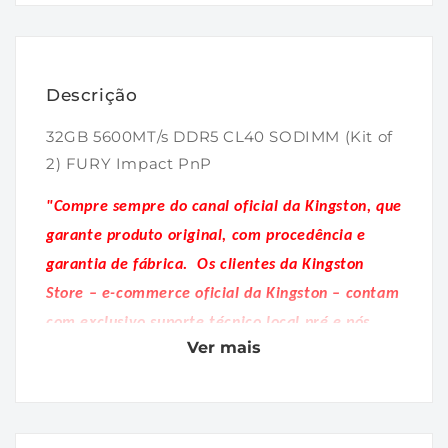
na
janela
modal
Descrição
32GB 5600MT/s DDR5 CL40 SODIMM (Kit of
2) FURY Impact PnP
"Compre sempre do canal oficial da Kingston, que
garante produto original, com procedência e
garantia de fábrica.
Os clientes da Kingston
Store – e-commerce oficial da Kingston – contam
com exclusivo suporte técnico local pré e pós
Ver mais
venda."
DESCRIÇÃO:
A FURY KF556S40IBK2-32 é um Kit de