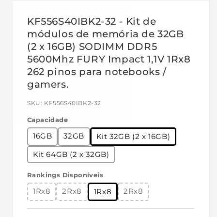
Parâmetros de tempo de fábrica:
KF556S40IBK2-32 - Kit de
• Padrão (Plug N Play): DDR5-5600 CL40-40-
módulos de memória de 32GB
40 a 1.1V
(2 x 16GB) SODIMM DDR5
5600Mhz FURY Impact 1,1V 1Rx8
Recursos:
262 pinos para notebooks /
• Fonte de alimentação: VDD = 1,1 V típica
gamers.
• VDDQ = 1,1 V Típico
• VPP = 1,8 V Típico
SKU:
KF556S40IBK2-32
• VDDSPD = 1,8 V a 2,0 V
Capacidade
• ECC On-Die
16GB
32GB
Kit 32GB (2 x 16GB)
• Altura: 30,0 mm.
Kit 64GB (2 x 32GB)
Especificações:
•
CL (DDI): 40 ciclos
Rankings Disponíveis
•
Tempo de ciclo de linha (tRCmin): 48ns
1Rx8
2Rx8
2Rx8
1Rx8
(min.)
•
Taxa de atualização / Tempo de comando