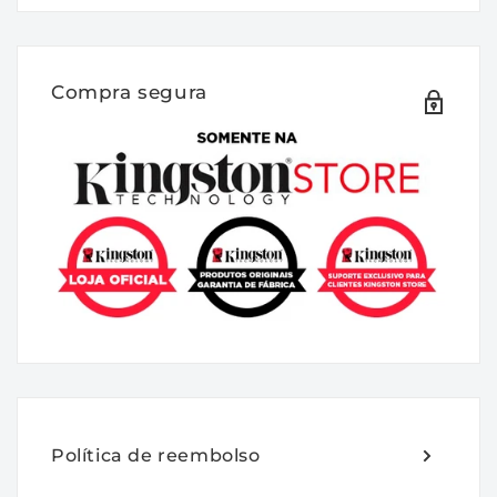
DESCRIÇÃO:
A FURY KF560C30BBEK2-64 é um Kit de
módulos de memória 4G x 64 bits (2 x
Compra segura
32GB) DDR5-6000 CL30 SDRAM (DRAM
síncrona) 2Rx8, com base em dezesseis
componentes FBGA 2G x 8 bits por módulo.
O módulo suporta AMD® EXPO v1.1 e Intel®
Extreme Memory Profiles (Intel® XMP) 3.0.
Cada módulo foi testado para funcionar em
DDR5-6000 em baixa latência com
temporização de 30-36-36 em 1.4V.
Parâmetros de tempo adicionais são
mostrados na seção Plug-N-Play (PnP)
Timing Parameters abaixo. Cada módulo de
memória DIMM possui 288 pinos com
Política de reembolso
contatos de ouro. As especificações JEDEC