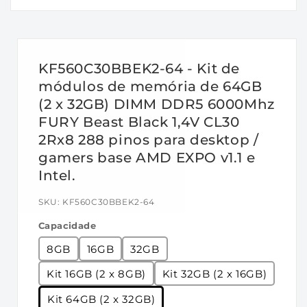
elétricas e mecânicas padrão são como
segue:
Parâmetros de tempo de fábrica:
KF560C30BBEK2-64 - Kit de
• Padrão JEDEC: DDR5-4800 CL40-39-39 a
módulos de memória de 64GB
1.1V
(2 x 32GB) DIMM DDR5 6000Mhz
• Perfil XMP: DDR5-6000 CL30-36-36 a 1.4V
FURY Beast Black 1,4V CL30
Recursos:
2Rx8 288 pinos para desktop /
• Fonte de alimentação: VDD = 1,1 V típica
gamers base AMD EXPO v1.1 e
• VDDQ = 1,1 V Típico
Intel.
• VPP = 1,8 V Típico
SKU:
KF560C30BBEK2-64
• VDDSPD = 1,8 V a 2,0 V
• ECC On-Die
Capacidade
• Altura: 34,9 mm, com dissipador de calor
8GB
16GB
32GB
Especificações:
Kit 16GB (2 x 8GB)
Kit 32GB (2 x 16GB)
•
CL (DDI): 40 ciclos
Kit 64GB (2 x 32GB)