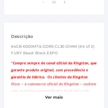
1
2
de
1
/
2
na
na
janela
janela
modal
modal
Descrição
64GB 6000MT/s DDR5 CL30 DIMM (Kit of 2)
FURY Beast Black EXPO
"Compre sempre do canal oficial da Kingston, que
garante produto original, com procedência e
garantia de fábrica.
Os clientes da Kingston
Store – e-commerce oficial da Kingston – contam
com exclusivo suporte técnico local pré e pós
Ver mais
venda."