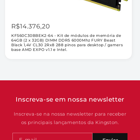
/
/
gamers
gamers
base
base
R$14.376,20
AMD
AMD
EXPO
EXPO
KF560C30BBEK2-64 - Kit de módulos de memória de
v1.1
v1.1
64GB (2 x 32GB) DIMM DDR5 6000Mhz FURY Beast
e
e
Black 1,4V CL30 2Rx8 288 pinos para desktop / gamers
base AMD EXPO v1.1 e Intel.
Intel.
Intel.
Inscreva-se em nossa newsletter
Inscreva-se na nossa newsletter para receber
os principais lançamentos da Kingston.
E-mail