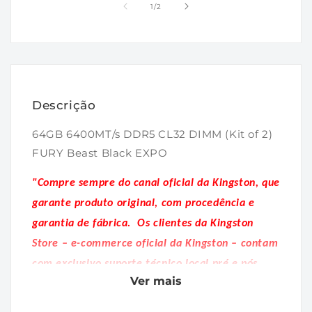
1
2
de
1
/
2
na
na
janela
janela
modal
modal
Descrição
64GB 6400MT/s DDR5 CL32 DIMM (Kit of 2)
FURY Beast Black EXPO
"Compre sempre do canal oficial da Kingston, que
garante produto original, com procedência e
garantia de fábrica.
Os clientes da Kingston
Store – e-commerce oficial da Kingston – contam
com exclusivo suporte técnico local pré e pós
Ver mais
venda."