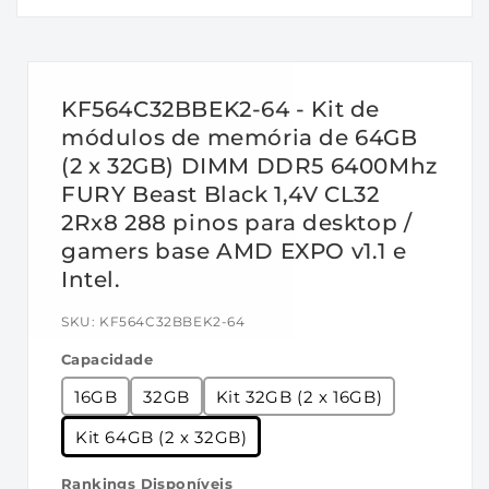
elétricas e mecânicas padrão são como
segue:
Parâmetros de tempo de fábrica:
KF564C32BBEK2-64 - Kit de
• Padrão JEDEC: DDR5-4800 CL40-39-39 a
módulos de memória de 64GB
1.1V
(2 x 32GB) DIMM DDR5 6400Mhz
• Perfil XMP: DDR5-6400 CL32-39-39 a 1.4V
FURY Beast Black 1,4V CL32
Recursos:
2Rx8 288 pinos para desktop /
• Fonte de alimentação: VDD = 1,1 V típica
gamers base AMD EXPO v1.1 e
• VDDQ = 1,1 V Típico
Intel.
• VPP = 1,8 V Típico
SKU:
KF564C32BBEK2-64
• VDDSPD = 1,8 V a 2,0 V
• ECC On-Die
Capacidade
• Altura: 34,9 mm, com dissipador de calor
16GB
32GB
Kit 32GB (2 x 16GB)
Especificações:
Kit 64GB (2 x 32GB)
•
CL (DDI): 40 ciclos
Rankings Disponíveis