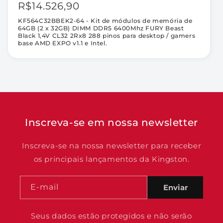
R$14.526,90
AMD
AMD
EXPO
EXPO
KF564C32BBEK2-64 - Kit de módulos de memória de
v1.1
v1.1
64GB (2 x 32GB) DIMM DDR5 6400Mhz FURY Beast
e
e
Black 1,4V CL32 2Rx8 288 pinos para desktop / gamers
base AMD EXPO v1.1 e Intel.
Intel.
Intel.
Inscreva-se em nossa newsletter
Inscreva-se na nossa newsletter para receber
os principais lançamentos da Kingston.
E-mail
Enviar
Seus dados estão protegidos e não serão