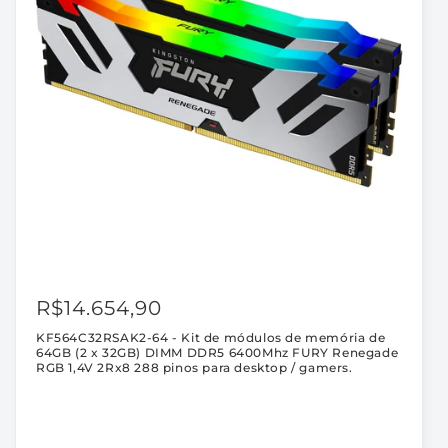
pinos
pinos
para
para
desktop
desktop
/
/
gamers.
gamers.
R$14.654,90
KF564C32RSAK2-64 - Kit de módulos de memória de
64GB (2 x 32GB) DIMM DDR5 6400Mhz FURY Renegade
RGB 1,4V 2Rx8 288 pinos para desktop / gamers.