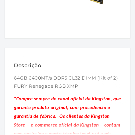
Abrir
mídia
1
na
janela
modal
Descrição
64GB 6400MT/s DDR5 CL32 DIMM (Kit of 2)
FURY Renegade RGB XMP
"Compre sempre do canal oficial da Kingston, que
garante produto original, com procedência e
garantia de fábrica.
Os clientes da Kingston
Store – e-commerce oficial da Kingston – contam
com exclusivo suporte técnico local pré e pós