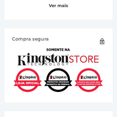
Ver mais
venda."
DESCRIÇÃO:
A FURY KF564C32RSAK2-64 é um Kit de
módulos de memória 4G x 64 bits (2 x
Compra segura
32GB) DDR5-6400 CL32 SDRAM (DRAM
síncrona) 2Rx8, com base em dezesseis
componentes FBGA 2G x 8 bits por módulo.
O modulo suporta Intel® Extreme Memory
Profiles (Intel® XMP) 3.0. Cada módulo foi
testado para funcionar em DDR5-6400 em
baixa latência com temporização de 32-39-
39 em 1.4V. Parâmetros de tempo adicionais
são mostrados na seção Plug-N-Play (PnP)
Timing Parameters abaixo. Cada módulo de
memória DIMM possui 288 pinos com