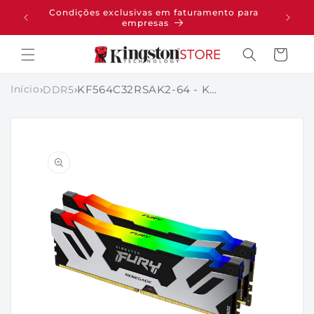
PULAR
Condições exclusivas em faturamento para
pras
PARA O
empresas
CONTEÚDO
Carrinho
Início
›
›
KF564C32RSAK2-64 - Kit de módulos de memória de 64GB (2 x 32GB) DIMM DDR5 6400Mhz FURY Renegade RGB 1,4V 2Rx8 288 pinos para desktop / gamers.
DDR5
PULAR PARA
AS
INFORMAÇÕES
DO PRODUTO