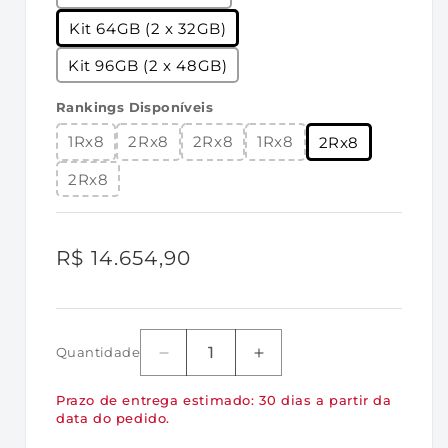
•
CL (DDI): 40 ciclos
Kit 64GB (2 x 32GB)
•
Tempo de ciclo de linha (tRCmin): 48ns
Kit 96GB (2 x 48GB)
(min.)
•
Taxa de atualização / Tempo de comando
Rankings Disponíveis
(tRFCmin): 295ns (min.)
1Rx8
2Rx8
2Rx8
1Rx8
2Rx8
•
Tempo de linha ativa (tRASmin): 32ns
2Rx8
(min.)
•
Classificação UL: 94 V-0
•
Temperatura de operação: 0ºC a +85ºC
Preço
R$ 14.654,90
•
Temperatura de armazenamento: -55ºC a
normal
+100ºC
Quantidade
Diminuir
Aumentar
a
a
Prazo de entrega estimado: 30 dias a partir da
quantidade
quantidade
data do pedido.
de
de
KF564C32RSAK2-
KF564C32RSAK2-