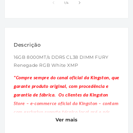
1
2
de
1
/
4
na
na
janela
janela
modal
modal
Descrição
16GB 8000MT/s DDR5 CL38 DIMM FURY
Renegade RGB White XMP
"Compre sempre do canal oficial da Kingston, que
garante produto original, com procedência e
garantia de fábrica.
Os clientes da Kingston
Store – e-commerce oficial da Kingston – contam
com exclusivo suporte técnico local pré e pós
Ver mais
venda."