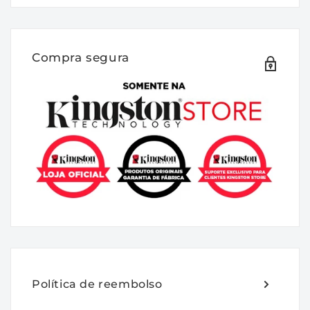
DESCRIÇÃO:
A FURY KF580C38RWA-16 é um módulo de
memória 2G x 64 bits (16GB) DDR5-8000
Compra segura
CL38 SDRAM (DRAM síncrona) 1Rx8, com
base em oito componentes FBGA 2G x 8
bits por módulo. O modulo suporta Intel®
Extreme Memory Profiles (Intel® XMP) 3.0.
Cada módulo foi testado para funcionar em
DDR5-8000 em baixa latência com
temporização de 38-48-48 em 1.45V.
Parâmetros de tempo adicionais são
mostrados na seção Plug-N-Play (PnP)
Timing Parameters abaixo. Cada módulo de
memória DIMM possui 288 pinos com
contatos de ouro. As especificações JEDEC
Política de reembolso
elétricas e mecânicas padrão são