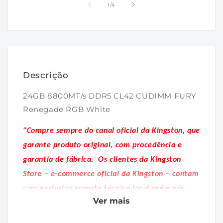
1
2
de
1
/
4
na
na
janela
janela
modal
modal
Descrição
24GB 8800MT/s DDR5 CL42 CUDIMM FURY
Renegade RGB White
"Compre sempre do canal oficial da Kingston, que
garante produto original, com procedência e
garantia de fábrica.
Os clientes da Kingston
Store – e-commerce oficial da Kingston – contam
com exclusivo suporte técnico local pré e pós
Ver mais
venda."