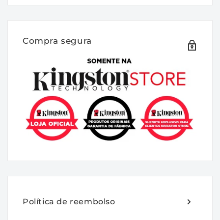
DESCRIÇÃO:
A FURY KF588CU42RWA-24 é um módulo
de memória 3G x 64 bits (24GB) DDR5-8800
Compra segura
CL42 CUDIMM (Clocked Unbuffered DIMM)
(*) 1Rx8, com base em oito componentes
FBGA 3G x 8 bits por módulo. O modulo
suporta Intel® Extreme Memory Profiles
(Intel® XMP) 3.0. Cada módulo foi testado
para funcionar em DDR5-8800 em baixa
latência com temporização de 42-58-58 em
1.4V. Parâmetros de tempo adicionais são
mostrados na seção Plug-N-Play (PnP)
Timing Parameters abaixo. Cada módulo de
memória DIMM possui 288 pinos com
contatos de ouro. As especificações JEDEC
Política de reembolso
elétricas e mecânicas padrão são como