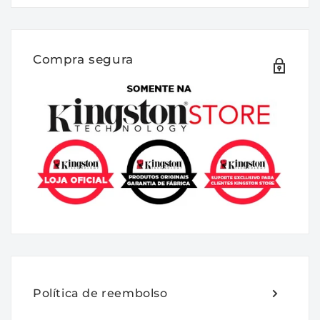
Dell: SNP75X1VC/32G; AA783422
A memória Kingston é projetada, fabricada
e rigorosamente testada para atender as
Compra segura
exatas especificações de cada marca de
sistema. Tem suporte técnico gratuito,
garantia vitalícia e a reconhecida
confiabilidade Kingston.
Características:
Código do Produto: KTD-
PE432D8/32G
Especificações: DDR4, 3200MHz,
ECC, CL22, X8, 1.2V, Registered, DIMM,
Política de reembolso
288-pin