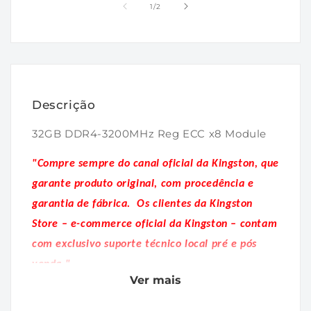
1
2
de
1
/
2
na
na
janela
janela
modal
modal
Descrição
32GB DDR4-3200MHz Reg ECC x8 Module
"Compre sempre do canal oficial da Kingston, que
garante produto original, com procedência e
garantia de fábrica.
Os clientes da Kingston
Store – e-commerce oficial da Kingston – contam
com exclusivo suporte técnico local pré e pós
venda."
Ver mais
Códigos de memórias equivalentes: