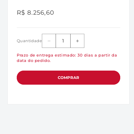
Preço
R$ 8.256,60
normal
Quantidade
Diminuir
Aumentar
a
a
Prazo de entrega estimado: 30 dias a partir da
quantidade
quantidade
data do pedido.
de
de
KTD-
KTD-
PE432D8/32G
PE432D8/32G
COMPRAR
-
-
Memória
Memória
de
de
32GB
32GB
RDIMM
RDIMM
DDR4
DDR4
3200Mhz
3200Mhz
2Rx8
2Rx8
1,2V
1,2V