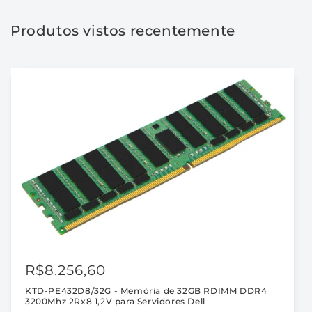
para
para
Servidores
Servidores
Produtos vistos recentemente
Dell
Dell
R$8.256,60
KTD-PE432D8/32G - Memória de 32GB RDIMM DDR4
3200Mhz 2Rx8 1,2V para Servidores Dell