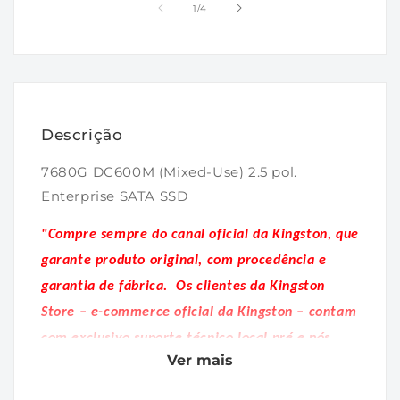
1
2
de
1
/
4
na
na
janela
janela
modal
modal
Descrição
7680G DC600M (Mixed-Use) 2.5 pol.
Enterprise SATA SSD
"Compre sempre do canal oficial da Kingston, que
garante produto original, com procedência e
garantia de fábrica.
Os clientes da Kingston
Store – e-commerce oficial da Kingston – contam
com exclusivo suporte técnico local pré e pós
Ver mais
venda."