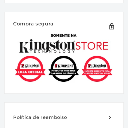
SSD de uso misto para classe empresarial
com proteção contra perda de energia
Os SSD's DC600M e DC600ME da Kingston
Compra segura
são SSD's de 4ª geração SATA 3.0, 6 Gbps
para Data Center, com 3D TLC NAND
destinado a cargas de trabalho de “uso
misto”. Os DC600M e DC600ME sao
adequados para uso em servidores
montados em rack de alto volume e inclui
hardware integrado PLP. Por meio de
capacitores contra perda de energia, o SSD
protege os dados contra falhas de energia
para reduzir a possibilidade de perda de
dados e garantir que a unidade será
reinicializada com sucesso na próxima
Política de reembolso
inicialização do sistema. Eles foram