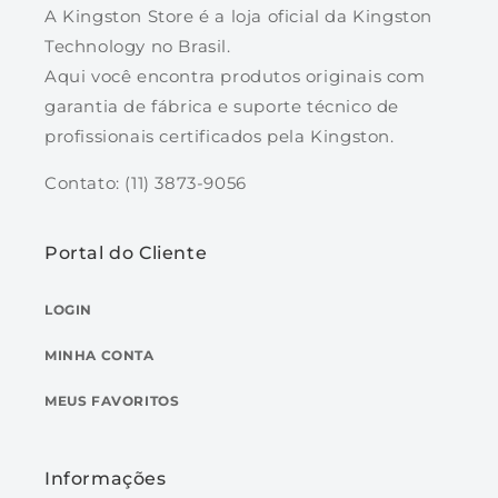
A Kingston Store é a loja oficial da Kingston
DC600ME- <130 μs / <70 μs
Technology no Brasil.
Compatível com Hot-Plug: Nivelamento de
Aqui você encontra produtos originais com
desgaste estático e dinâmico
garantia de fábrica e suporte técnico de
Ferramentas inteligentes
profissionais certificados pela Kingston.
corporativas: Rastreamento de
confiabilidade, estatísticas de uso, vida
Contato: (11) 3873-9056
útil restante, nivelamento de desgaste,
temperatura
Portal do Cliente
Proteção contra perda de energia baseada
em hardware - Resistência:
LOGIN
480 GB – 876 TBW, 1 DWPD (5 anos),
MINHA CONTA
1,66 DWPD (3 anos)
960 GB – 1752 TBW, 1 DWPD (5 anos),
MEUS FAVORITOS
1,66 DWPD (3 anos)
1920GB – 3504 TBW, 1 DWPD (5 anos), 1.66
DWPD (3 anos)
Informações