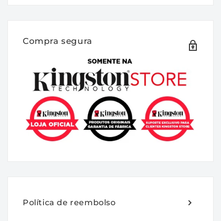
sistemas mais finos
Kingston’s NV3 PCIe 4.0 NVMe SSD é uma
solução de última geração para
Compra segura
armazenamento com um controlador NVMe
Gen 4x4, proporcionando velocidade de
leitura/gravação de até 6.000/5.000MB/s. Ele
oferece um consumo de energia mais baixo
e aquecimento reduzido, otimizando o
desempenho do seu sistema sem
comprometer a utilidade. O design
compacto de um só lado M.2
2230 (22x30
mm)
expande o armazenamento,
guardando espaço para outros
componentes. Experimente as velocidades
do NVMe com NV3. Disponível em
Política de reembolso
capacidades abaixo para proporcionar todo