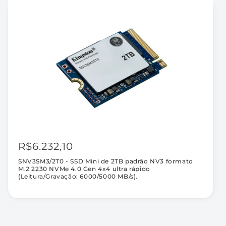
rápido
rápido
(Leitura/Gravação:
(Leitura/Gravação:
6000/5000
6000/5000
MB/s).
MB/s).
R$6.232,10
SNV3SM3/2T0 - SSD Mini de 2TB padrão NV3 formato
M.2 2230 NVMe 4.0 Gen 4x4 ultra rápido
(Leitura/Gravação: 6000/5000 MB/s).