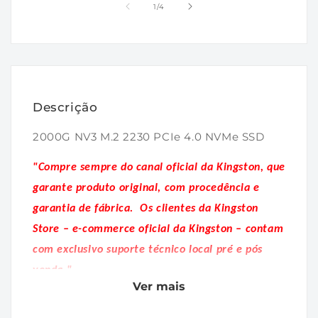
1
2
de
1
/
4
na
na
janela
janela
modal
modal
Descrição
2000G NV3 M.2 2230 PCIe 4.0 NVMe SSD
"Compre sempre do canal oficial da Kingston, que
garante produto original, com procedência e
garantia de fábrica.
Os clientes da Kingston
Store – e-commerce oficial da Kingston – contam
com exclusivo suporte técnico local pré e pós
venda."
Ver mais
Desempenho eficiente para notebooks e