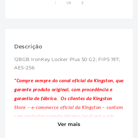
1
2
de
1
/
5
na
na
janela
janela
modal
modal
Descrição
128GB IronKey Locker Plus 50 G2; FIPS 197;
AES-256
"Compre sempre do canal oficial da Kingston, que
garante produto original, com procedência e
garantia de fábrica.
Os clientes da Kingston
Store – e-commerce oficial da Kingston – contam
com exclusivo suporte técnico local pré e pós
Ver mais
venda."