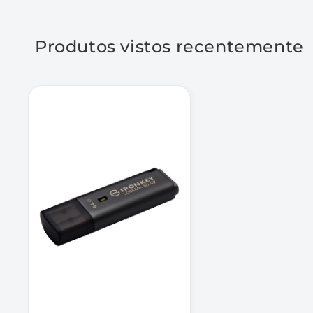
Interface: USB Tipo A
Padrão/velocidade1: USB 3.2 Gen 1
Produtos vistos recentemente
32GB – 256 GB: 145MB/s para Leitura, 115MB/
Capacidades2: 32GB, 64GB, 128GB, 256GB
Dimensões: 60,56 mm x 18,6 mm x 9,6 mm
Peso: 22,94g
Estrutura: Metal+ Plástico
Temperatura de operação: 0°C a 50°
Temperatura de armazenamento: -20°C a 8
Requisitos Mínimos do Sistema: Duas (2) le
livres necessárias para uso3
Compatibilidade: USB 3.0/USB 3.1/USB 3.2 
Garantia/Assistência técnica: Garantia lim
técnico gratuito
Compatível com Windows® 11, macOS® 13.x