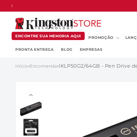
PULAR
PARA O
CONTEÚDO
ENCONTRE SUA MEMORIA AQUI
PROMOÇÃO
LANÇ
PRONTA ENTREGA
BLOG
EMPRESAS
›
›
Início
Encomenda
PULAR PARA
AS
INFORMAÇÕES
DO PRODUTO