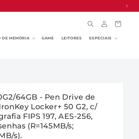
Fazer
Carrinho
login
 DE MEMÓRIA
GAME
LEITORES
ESPECIAIS
0G2/64GB - Pen Drive de
ronKey Locker+ 50 G2, c/
grafia FIPS 197, AES-256,
senhas (R=145MB/s;
MB/s).