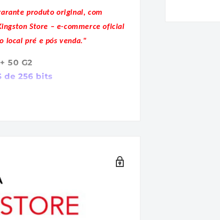
garante produto original, com
Kingston Store – e-commerce oficial
o local pré e pós venda."
+ 50 G2
S de 256 bits
 50 G2 proporcionam uma
ação FIPS 197 e criptografia
incluindo proteções contra
a. O LP50 G2 também está em
-AES de 256 bits -
A
ficado FIPS 197 protege