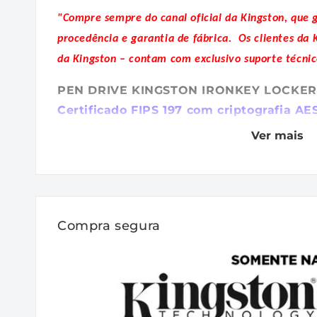
"Compre sempre do canal oficial da Kingston, que 
procedência e garantia de fábrica.
Os clientes da 
da Kingston – contam com exclusivo suporte técnic
PEN DRIVE KINGSTON IRONKEY LOCKER
Certificado FIPS 197 com criptografia AE
Ver mais
Os pendrives Kingston IronKey™ Locker+
segurança de nível empresarial com certific
por hardware AES de 256 bit no modo XTS, 
BadUSB e ataques à senha por força brut
Compra segura
conformidade com TAA.
Características / Benefícios:
- Certificado FIPS 197 com criptografia XTS
criptografia XTS-AES de 256 bits com certi