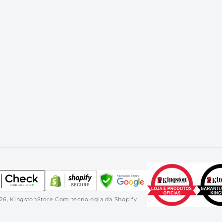
26,
KingstonStore
Com tecnologia da Shopify