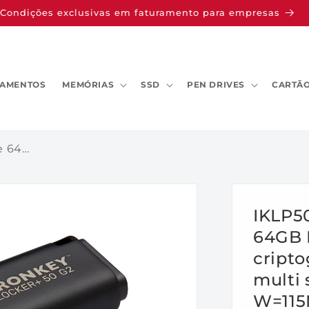
Condições exclusivas em faturamento para empresas
AMENTOS
MEMÓRIAS
SSD
PEN DRIVES
CARTÃO
IKLP50G2/64GB - Pen Drive de 64GB IronKey Locker+ 50 G2, c/ criptografia FIPS 197, AES-256, multi senhas (R=145MB/s; W=115MB/s).
IKLP5
64GB I
cripto
multi 
W=115