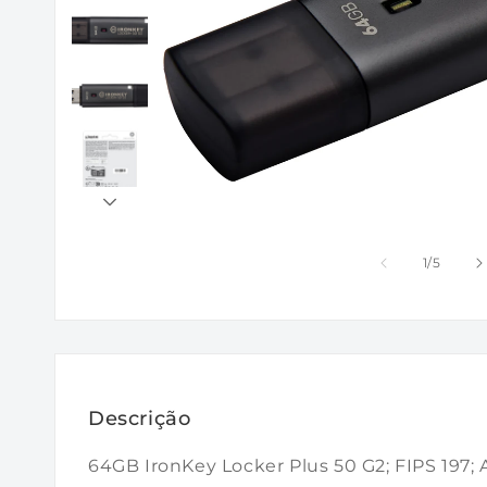
de
1
/
5
Descrição
64GB IronKey Locker Plus 50 G2; FIPS 197;