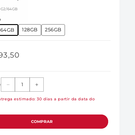
0G2/64GB
e
128GB
256GB
64GB
93,50
l
e
Diminuir
Aumentar
a
a
trega estimado: 30 dias a partir da data do
quantidade
quantidade
de
de
IKLP50G2/64GB
IKLP50G2/64GB
-
-
COMPRAR
Pen
Pen
Drive
Drive