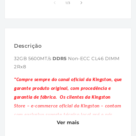
1
2
de
1
/
3
na
na
janela
janela
modal
modal
Descrição
32GB 5600MT/s
DDR5
Non-ECC CL46 DIMM
2Rx8
"Compre sempre do canal oficial da Kingston, que
garante produto original, com procedência e
garantia de fábrica.
Os clientes da Kingston
Store – e-commerce oficial da Kingston – contam
com exclusivo suporte técnico local pré e pós
Ver mais
venda."