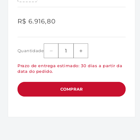
+100ºC.
Preço
R$ 6.916,80
normal
Quantidade
Diminuir
Aumentar
a
a
Prazo de entrega estimado: 30 dias a partir da
quantidade
quantidade
data do pedido.
de
de
KVR56U46BD8-
KVR56U46BD8-
32
32
COMPRAR
-
-
Módulo
Módulo
de
de
memória
memória
de
de
32GB
32GB
DIMM
DIMM
DDR5
DDR5