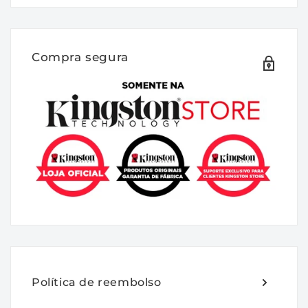
Descrição:
A Kingston lança a nova geração de módulo
de memória DDR5.
Compra segura
Este documento descreve o módulo de
memória KVR56U46BD8-32 - ValueRAM de
4G x 64 bits (32GB) DDR5-5600 CL46
SDRAM (DRAM síncrona), 2Rx8, baseado em
dezesseis componentes FBGA 2G x 8 bits. O
SPD é programado para a latência padrão
JEDEC DDR5-5200, tempo de 46-45-45 em
1.1V. Cada DIMM de 288 pinos é fabricado
com contatos de ouro. As especificações
elétricas e mecânicas são as seguintes:
Recursos:
Política de reembolso
• Fonte de alimentação: VDD = 1,1 V típica