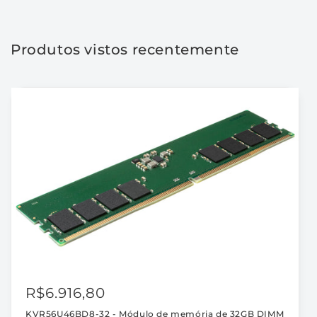
5600MHz
5600MHz
CL46
CL46
1,1V
1,1V
Produtos vistos recentemente
2RX8
2RX8
288-
288-
pin
pin
para
para
desktop.
desktop.
R$6.916,80
KVR56U46BD8-32 - Módulo de memória de 32GB DIMM