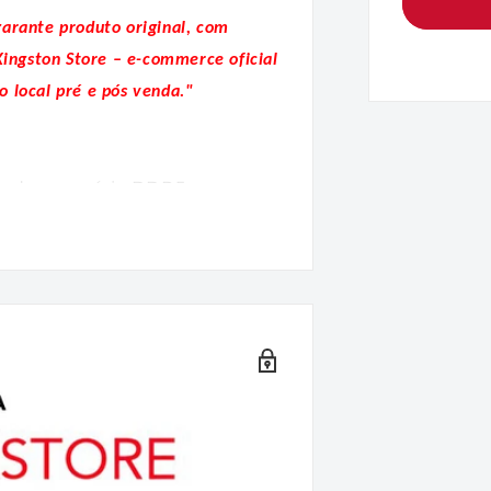
garante produto original, com
Kingston Store – e-commerce oficial
o local pré e pós venda."
lo de memória DDR5.
emória KVR56U46BD8-48 -
5600 CL46 SDRAM (DRAM
mponentes FBGA 3G x 8 bits. O
 JEDEC DDR5-5200, tempo de
 é fabricado com contatos de
as são as seguintes: