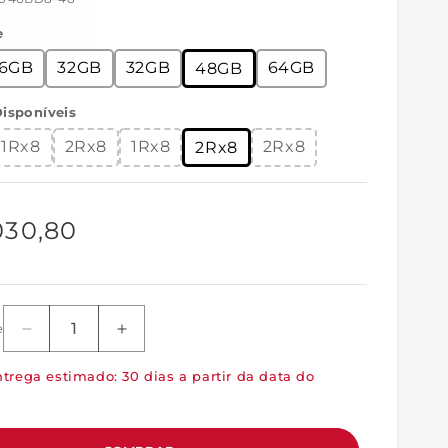
e
16GB
32GB
32GB
64GB
48GB
isponíveis
1Rx8
2Rx8
1Rx8
2Rx8
2Rx8
030,80
l
e
Diminuir
Aumentar
a
a
trega estimado: 30 dias a partir da data do
quantidade
quantidade
de
de
KVR56U46BD8-
KVR56U46BD8-
48
48