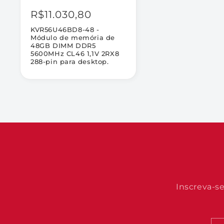
R$11.030,80
KVR56U46BD8-48 -
Módulo de memória de
48GB DIMM DDR5
5600MHz CL46 1,1V 2RX8
288-pin para desktop.
Inscreva-s