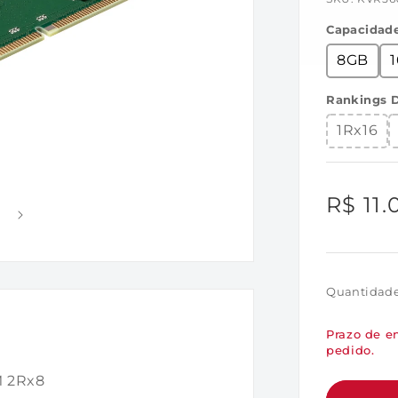
Capacidad
8GB
Rankings D
1Rx16
Preço
R$ 11.
norma
Quantidad
Prazo de en
pedido.
 2Rx8