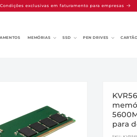
Condições exclusivas em faturamento para empresas
AMENTOS
MEMÓRIAS
SSD
PEN DRIVES
CARTÃO
KVR56
memór
5600M
para d
SKU:
KVR56