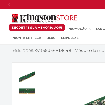
PULAR
PARA O
CONTEÚDO
ENCONTRE SUA MEMORIA AQUI
PROMOÇÃO
LANÇ
PRONTA ENTREGA
BLOG
EMPRESAS
›
›
KVR56U46BD8-48 - Módulo de memória de 48GB DIMM DDR5 5600MHz CL46 1,1V 2RX8 288-pin para desktop.
Início
DDR5
PULAR PARA
AS
INFORMAÇÕES
DO PRODUTO