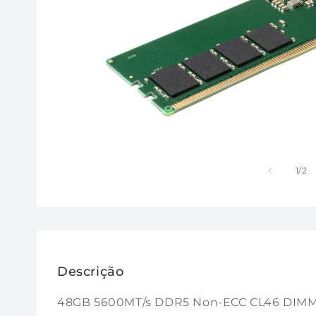
de
1
/
2
Descrição
48GB 5600MT/s DDR5 Non-ECC CL46 DIMM