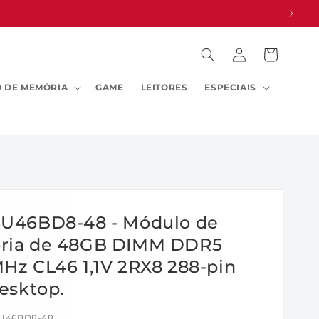
Fazer
Carrinho
login
 DE MEMÓRIA
GAME
LEITORES
ESPECIAIS
U46BD8-48 - Módulo de
ia de 48GB DIMM DDR5
Hz CL46 1,1V 2RX8 288-pin
esktop.
U46BD8-48