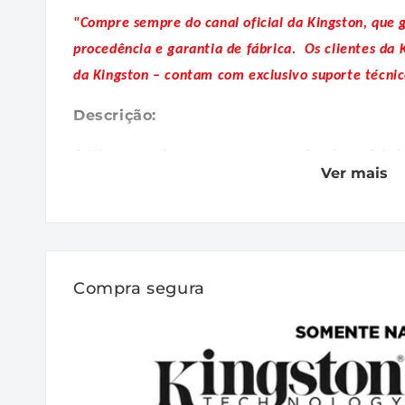
"Compre sempre do canal oficial da Kingston, que 
procedência e garantia de fábrica.
Os clientes da 
da Kingston – contam com exclusivo suporte técnic
Descrição:
A Kingston lança a nova geração de módu
Ver mais
Este documento descreve o módulo de m
ValueRAM de 6G x 64 bits (48GB) DDR5-
síncrona), 2Rx8, baseado em dezesseis co
SPD é programado para a latência padrão
46-45-45 em 1.1V. Cada DIMM de 288 pinos
Compra segura
ouro. As especificações elétricas e mecânic
Recursos:
• Fonte de alimentação: VDD = 1,1 V típica